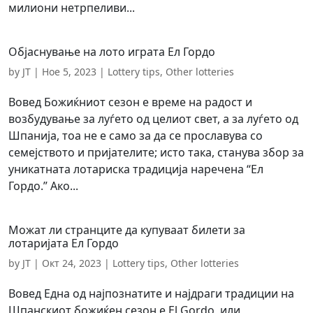
милиони нетрпеливи...
Објаснување на лото играта Ел Гордо
by
JT
|
Ное 5, 2023
|
Lottery tips
,
Other lotteries
Вовед Божиќниот сезон е време на радост и
возбудување за луѓето од целиот свет, а за луѓето од
Шпанија, тоа не е само за да се прославува со
семејството и пријателите; исто така, станува збор за
уникатната лотариска традиција наречена “Ел
Гордо.” Ако...
Можат ли странците да купуваат билети за
лотаријата Ел Гордо
by
JT
|
Окт 24, 2023
|
Lottery tips
,
Other lotteries
Вовед Една од најпознатите и најдраги традиции на
Шпанскиот божиќен сезон е El Gordo, или