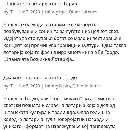
Шансите за лотаријата Ел Гордо
by
JT
|
Ное 7, 2023
|
Lottery tips
,
Other lotteries
Вовед Сè одекади, лотариите се извор на
возбудување и соништа за луѓето низ целиот свет.
Идејата за станување богат со мало инвестирање е
концепт кој преминува граници и култури. Една таква
лотарија која го фасцинира многумина е Ел Гордо,
Шпанската Божиќна Лотарија....
Джакпот на лотаријата Ел Гордо
by
JT
|
Ное 5, 2023
|
Lottery News
,
Other lotteries
Вовед Ел Гордо, или “Толстичкиот” на англиски, е
светски позната и славена лотарија која е дел од
шпанската култура и традиција. Оваа годишна
коледна лотарија нуди неверојатни награди и
уникатен формат на извлекување кој привлекува