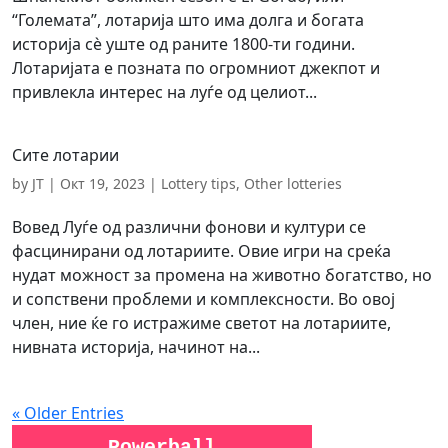
“Големата”, лотарија што има долга и богата
историја сè уште од раните 1800-ти години.
Лотаријата е позната по огромниот джекпот и
привлекла интерес на луѓе од целиот...
Сите лотарии
by
JT
|
Окт 19, 2023
|
Lottery tips
,
Other lotteries
Вовед Луѓе од различни фонови и култури се
фасцинирани од лотариите. Овие игри на среќа
нудат можност за промена на животно богатство, но
и сопствени проблеми и комплексности. Во овој
член, ние ќе го истражиме светот на лотариите,
нивната историја, начинот на...
« Older Entries