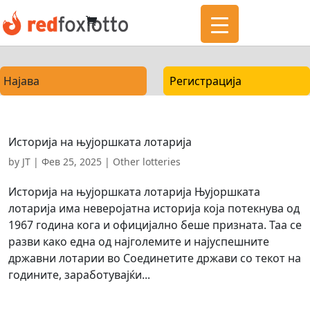
Најава
Регистрација
Историја на њујоршката лотарија
by
JT
|
Фев 25, 2025
|
Other lotteries
Историја на њујоршката лотарија Њујоршката
лотарија има неверојатна историја која потекнува од
1967 година кога и официјално беше призната. Таа се
разви како една од најголемите и најуспешните
државни лотарии во Соединетите држави со текот на
годините, заработувајќи...