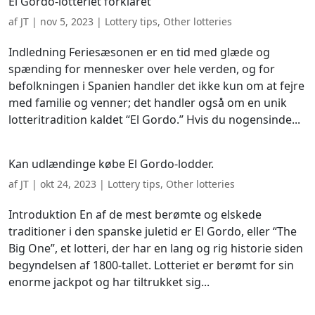
El Gordo-lotteriet forklaret
af
JT
|
nov 5, 2023
|
Lottery tips
,
Other lotteries
Indledning Feriesæsonen er en tid med glæde og
spænding for mennesker over hele verden, og for
befolkningen i Spanien handler det ikke kun om at fejre
med familie og venner; det handler også om en unik
lotteritradition kaldet “El Gordo.” Hvis du nogensinde...
Kan udlændinge købe El Gordo-lodder.
af
JT
|
okt 24, 2023
|
Lottery tips
,
Other lotteries
Introduktion En af de mest berømte og elskede
traditioner i den spanske juletid er El Gordo, eller “The
Big One”, et lotteri, der har en lang og rig historie siden
begyndelsen af 1800-tallet. Lotteriet er berømt for sin
enorme jackpot og har tiltrukket sig...