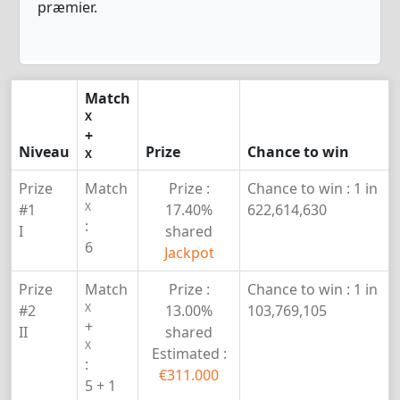
præmier.
Match
X
+
Niveau
Prize
Chance to win
X
Prize
Match
Prize :
Chance to win :
1 in
X
#1
17.40%
622,614,630
:
I
shared
6
Jackpot
Prize
Match
Prize :
Chance to win :
1 in
X
#2
13.00%
103,769,105
+
II
shared
X
Estimated :
:
€311.000
5 + 1