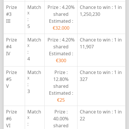
Prize
Match
Prize :
4.20%
Chance to win :
1 in
X
#3
shared
1,250,230
:
III
Estimated :
5
€32.000
Prize
Match
Prize :
4.20%
Chance to win :
1 in
X
#4
shared
11,907
:
IV
Estimated :
4
€300
Prize
Match
Prize :
Chance to win :
1 in
X
#5
12.80%
327
:
V
shared
3
Estimated :
€25
Prize
Match
Prize :
Chance to win :
1 in
X
#6
40.00%
22
:
VI
shared