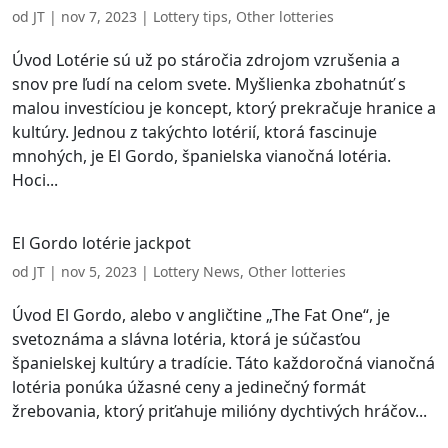
od
JT
|
nov 7, 2023
|
Lottery tips
,
Other lotteries
Úvod Lotérie sú už po stáročia zdrojom vzrušenia a
snov pre ľudí na celom svete. Myšlienka zbohatnúť s
malou investíciou je koncept, ktorý prekračuje hranice a
kultúry. Jednou z takýchto lotérií, ktorá fascinuje
mnohých, je El Gordo, španielska vianočná lotéria.
Hoci...
El Gordo lotérie jackpot
od
JT
|
nov 5, 2023
|
Lottery News
,
Other lotteries
Úvod El Gordo, alebo v angličtine „The Fat One“, je
svetoznáma a slávna lotéria, ktorá je súčasťou
španielskej kultúry a tradície. Táto každoročná vianočná
lotéria ponúka úžasné ceny a jedinečný formát
žrebovania, ktorý priťahuje milióny dychtivých hráčov...