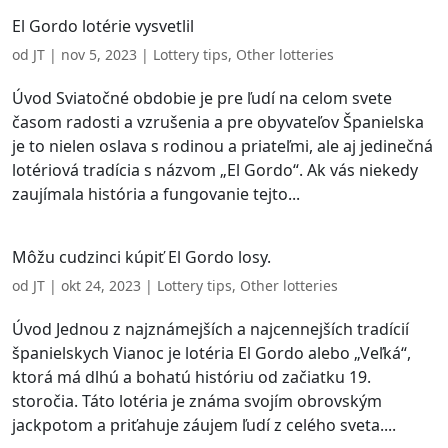
El Gordo lotérie vysvetlil
od
JT
|
nov 5, 2023
|
Lottery tips
,
Other lotteries
Úvod Sviatočné obdobie je pre ľudí na celom svete
časom radosti a vzrušenia a pre obyvateľov Španielska
je to nielen oslava s rodinou a priateľmi, ale aj jedinečná
lotériová tradícia s názvom „El Gordo“. Ak vás niekedy
zaujímala história a fungovanie tejto...
Môžu cudzinci kúpiť El Gordo losy.
od
JT
|
okt 24, 2023
|
Lottery tips
,
Other lotteries
Úvod Jednou z najznámejších a najcennejších tradícií
španielskych Vianoc je lotéria El Gordo alebo „Veľká“,
ktorá má dlhú a bohatú históriu od začiatku 19.
storočia. Táto lotéria je známa svojím obrovským
jackpotom a priťahuje záujem ľudí z celého sveta....