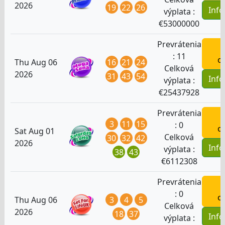
2026
19
22
26
Inf
výplata :
€
53000000
Prevrátenia
H
:
11
o
16
21
24
Thu Aug 06
Celková
2026
31
43
54
Inf
výplata :
€
25437928
Prevrátenia
H
3
11
15
:
0
o
Sat Aug 01
Celková
30
32
42
2026
Inf
výplata :
38
43
€
6112308
Prevrátenia
H
:
0
o
3
4
5
Thu Aug 06
Celková
2026
18
37
Inf
výplata :