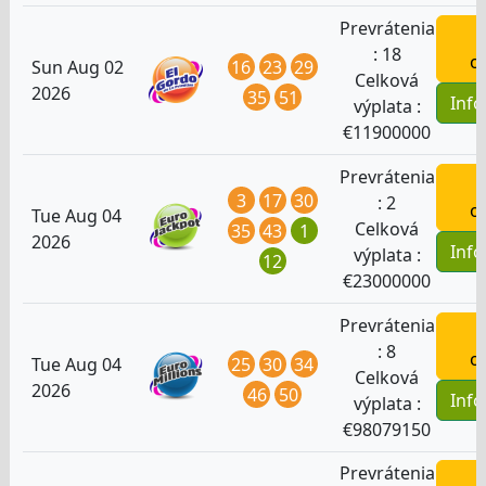
Prevrátenia
H
:
18
o
16
23
29
Sun Aug 02
Celková
2026
35
51
Inf
výplata :
€
11900000
Prevrátenia
H
3
17
30
:
2
o
Tue Aug 04
Celková
35
43
1
2026
Inf
výplata :
12
€
23000000
Prevrátenia
H
:
8
o
25
30
34
Tue Aug 04
Celková
2026
46
50
Inf
výplata :
€
98079150
Prevrátenia
H