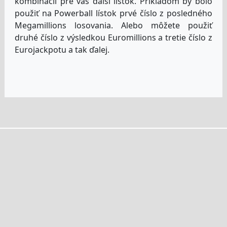
kombinácií pre váš ďalší lístok. Príkladom by bolo
použiť na Powerball lístok prvé číslo z posledného
Megamillions losovania. Alebo môžete použiť
druhé číslo z výsledkou Euromillions a tretie číslo z
Eurojackpotu a tak ďalej.
Domov
Podmienky A Ustanovenia