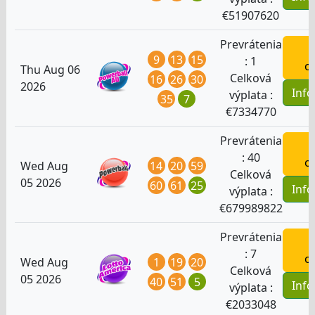
€
51907620
Prevrátenia
H
9
13
15
:
1
o
Thu Aug 06
Celková
16
26
30
2026
Inf
výplata :
35
7
€
7334770
Prevrátenia
H
:
40
o
14
20
59
Wed Aug
Celková
05 2026
60
61
25
Inf
výplata :
€
679989822
Prevrátenia
H
:
7
o
1
19
20
Wed Aug
Celková
05 2026
40
51
5
Inf
výplata :
€
2033048