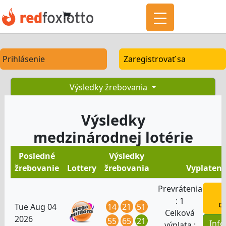
Prihlásenie
Zaregistrovať sa
Výsledky žrebovania
Výsledky
medzinárodnej lotérie
Posledné
Výsledky
žrebovanie
Lottery
žrebovania
Vyplateni
Prevrátenia
H
:
1
o
14
21
51
Tue Aug 04
Celková
2026
55
65
21
Inf
výplata :