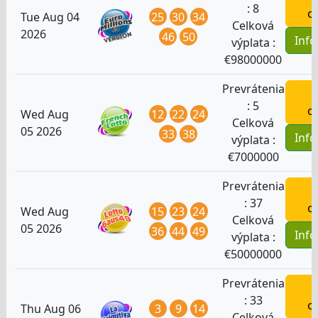
:
8
o
25
30
34
Tue Aug 04
Celková
2026
46
50
Inf
výplata :
€
98000000
Prevrátenia
H
:
5
o
12
22
24
Wed Aug
Celková
05 2026
33
38
Inf
výplata :
€
7000000
Prevrátenia
H
:
37
o
15
23
24
Wed Aug
Celková
05 2026
36
44
49
Inf
výplata :
€
50000000
Prevrátenia
H
:
33
o
3
9
14
Thu Aug 06
Celková