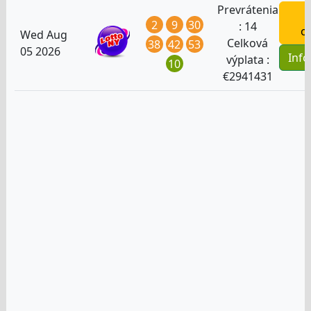
Prevrátenia
H
2
9
30
:
14
o
Wed Aug
Celková
38
42
53
05 2026
Inf
výplata :
10
€
2941431