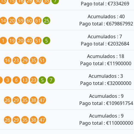
13
15
16
26
30
35
7
Pago total : €
7334269
Acumulados :
40
14
20
59
60
61
25
Pago total : €
679867992
Acumulados :
7
1
19
20
40
51
5
Pago total : €
2032684
Acumulados :
18
16
23
29
35
51
Pago total : €
11900000
Acumulados :
3
1
3
6
13
23
5
7
Pago total : €
32000000
Acumulados :
9
26
29
35
38
47
Pago total : €
109691754
Acumulados :
9
26
29
35
38
47
Pago total : €
110000000