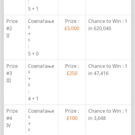
:
5 + 1
Prize
Совпаѓање
Prize :
Chance to Win :
1
X
#2
£5.000
in 620,046
+
II
X
:
5 + 0
Prize
Совпаѓање
Prize :
Chance to Win :
1
X
#3
£250
in 47,416
+
III
X
:
4 + 1
Prize
Совпаѓање
Prize :
Chance to Win :
1
X
#4
£100
in 3,648
+
IV
X