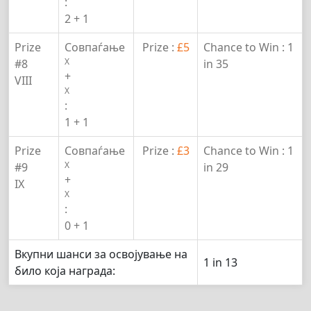
:
2 + 1
Prize
Совпаѓање
Prize :
£5
Chance to Win :
1
X
#8
in 35
+
VIII
X
:
1 + 1
Prize
Совпаѓање
Prize :
£3
Chance to Win :
1
X
#9
in 29
+
IX
X
:
0 + 1
Вкупни шанси за освојување на
1 in 13
било која награда: