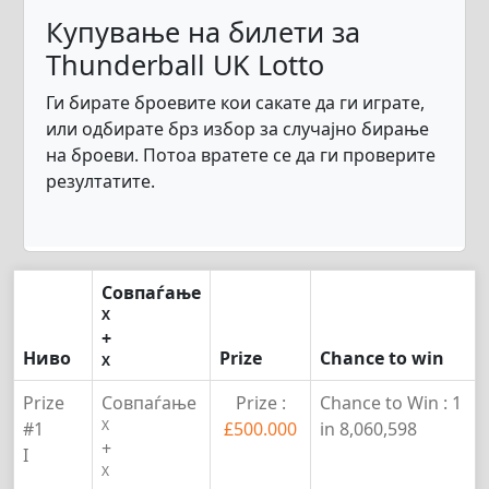
Купување на билети за
Thunderball UK Lotto
Ги бирате броевите кои сакате да ги играте,
или одбирате брз избор за случајно бирање
на броеви. Потоа вратете се да ги проверите
резултатите.
Совпаѓање
X
+
Ниво
Prize
Chance to win
X
Prize
Совпаѓање
Prize :
Chance to Win :
1
X
#1
£500.000
in 8,060,598
+
I
X