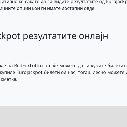
итивно ќе сакате да ги видите резултатите од EuroJackpo
личните опции кои ги имате достапни овде.
ckpot резултатите онлајн
е на RedFoxLotto.com ќе можете да ги купите билетите
 купиле Eurojackpot билети од нас, тогаш лесно можете
 сметка.