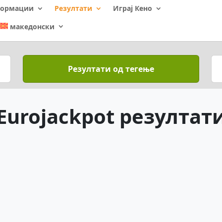
ормации
Резултати
Играј Кено
македонски
Резултати од тегење
Eurojackpot резултат