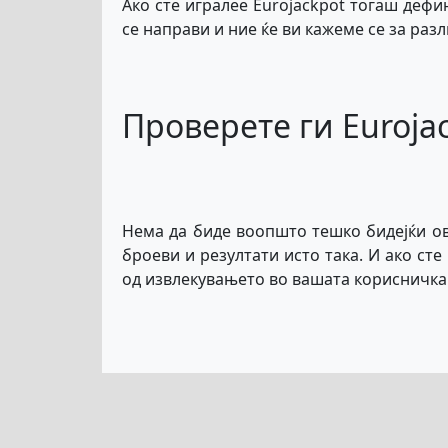
Ако сте игралеe Eurojackpot тогаш дефин
се направи и ние ќе ви кажеме се за раз
Проверете ги Euroja
Нема да биде воопшто тешко бидејќи овд
броеви и резултати исто така. И ако сте
од извлекувањето во вашата корисничка