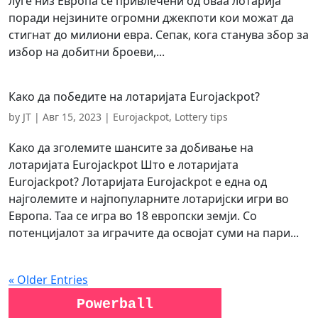
луѓе низ Европа се привлечени од оваа лотарија
поради нејзините огромни джекпоти кои можат да
стигнат до милиони евра. Сепак, кога станува збор за
избор на добитни броеви,...
Како да победите на лотаријата Eurojackpot?
by
JT
|
Авг 15, 2023
|
Eurojackpot
,
Lottery tips
Како да зголемите шансите за добивање на
лотаријата Eurojackpot Што е лотаријата
Eurojackpot? Лотаријата Eurojackpot е една од
најголемите и најпопуларните лотаријски игри во
Европа. Таа се игра во 18 европски земји. Со
потенцијалот за играчите да освојат суми на пари...
« Older Entries