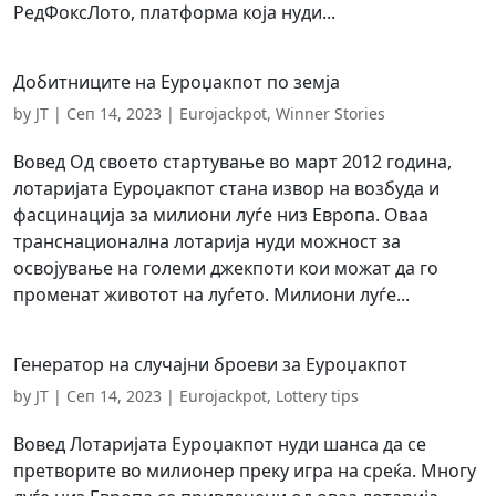
РедФоксЛото, платформа која нуди...
Добитниците на Еуроџакпот по земја
by
JT
|
Сеп 14, 2023
|
Eurojackpot
,
Winner Stories
Вовед Од своето стартување во март 2012 година,
лотаријата Еуроџакпот стана извор на возбуда и
фасцинација за милиони луѓе низ Европа. Оваа
транснационална лотарија нуди можност за
освојување на големи джекпоти кои можат да го
променат животот на луѓето. Милиони луѓе...
Генератор на случајни броеви за Еуроџакпот
by
JT
|
Сеп 14, 2023
|
Eurojackpot
,
Lottery tips
Вовед Лотаријата Еуроџакпот нуди шанса да се
претворите во милионер преку игра на среќа. Многу