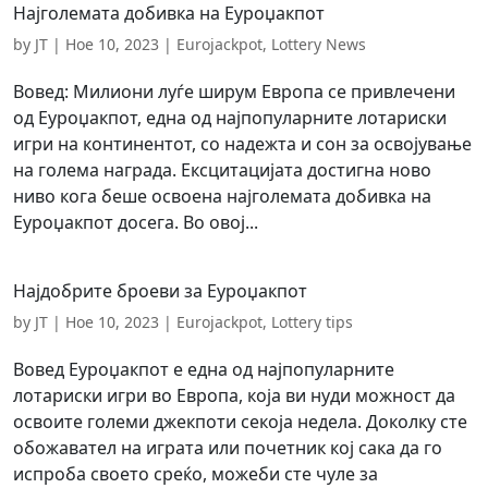
Најголемата добивка на Еуроџакпот
by
JT
|
Ное 10, 2023
|
Eurojackpot
,
Lottery News
Вовед: Милиони луѓе ширум Европа се привлечени
од Еуроџакпот, една од најпопуларните лотариски
игри на континентот, со надежта и сон за освојување
на голема награда. Ексцитацијата достигна ново
ниво кога беше освоена најголемата добивка на
Еуроџакпот досега. Во овој...
Најдобрите броеви за Еуроџакпот
by
JT
|
Ное 10, 2023
|
Eurojackpot
,
Lottery tips
Вовед Еуроџакпот е една од најпопуларните
лотариски игри во Европа, која ви нуди можност да
освоите големи джекпоти секоја недела. Доколку сте
обожавател на играта или почетник кој сака да го
испроба своето среќо, можеби сте чуле за