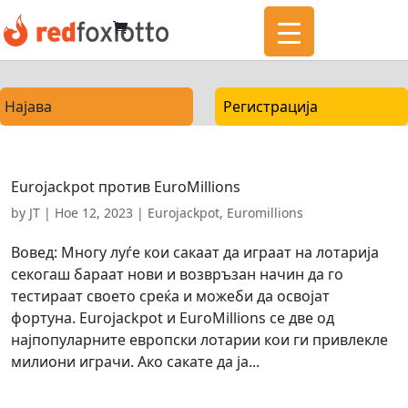
Најава
Регистрација
Eurojackpot против EuroMillions
by
JT
|
Ное 12, 2023
|
Eurojackpot
,
Euromillions
Вовед: Многу луѓе кои сакаат да играат на лотарија
секогаш бараат нови и возвръзан начин да го
тестираат своето среќа и можеби да освојат
фортуна. Eurojackpot и EuroMillions се две од
најпопуларните европски лотарии кои ги привлекле
милиони играчи. Ако сакате да ја...