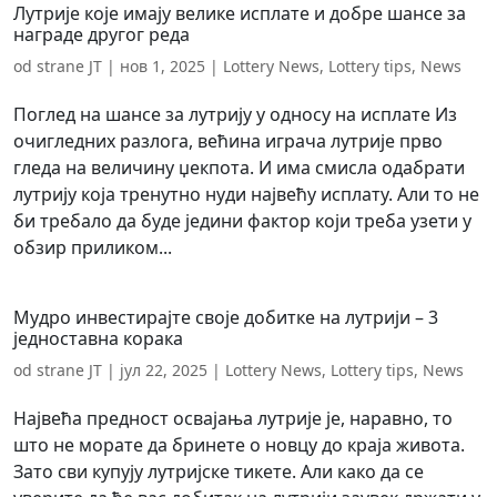
Лутрије које имају велике исплате и добре шансе за
награде другог реда
od strane
JT
|
нов 1, 2025
|
Lottery News
,
Lottery tips
,
News
Поглед на шансе за лутрију у односу на исплате Из
очигледних разлога, већина играча лутрије прво
гледа на величину џекпота. И има смисла одабрати
лутрију која тренутно нуди највећу исплату. Али то не
би требало да буде једини фактор који треба узети у
обзир приликом...
Мудро инвестирајте своје добитке на лутрији – 3
једноставна корака
od strane
JT
|
јул 22, 2025
|
Lottery News
,
Lottery tips
,
News
Највећа предност освајања лутрије је, наравно, то
што не морате да бринете о новцу до краја живота.
Зато сви купују лутријске тикете. Али како да се