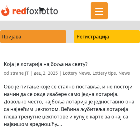
Пријава
Регистрација
Која је лотарија најбоља на свету?
od strane
JT
|
дец 2, 2025
|
Lottery News
,
Lottery tips
,
News
Ово је питање које се стално поставља, и не постоји
начин да се овде изабере само једна лотарија.
Довољно често, најбоља лотарија је једноставно она
са највећим џекпотом. Већина љубитеља лотарија
гледа тренутне џекпотове и купује карте за онај са
највишом вредношћу....