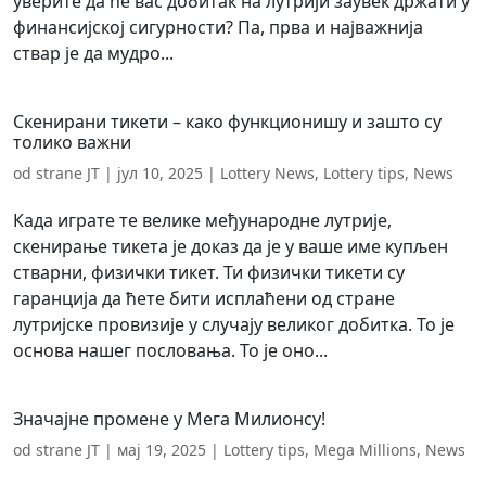
уверите да ће вас добитак на лутрији заувек држати у
финансијској сигурности? Па, прва и најважнија
ствар је да мудро...
Скенирани тикети – како функционишу и зашто су
толико важни
od strane
JT
|
јул 10, 2025
|
Lottery News
,
Lottery tips
,
News
Када играте те велике међународне лутрије,
скенирање тикета је доказ да је у ваше име купљен
стварни, физички тикет. Ти физички тикети су
гаранција да ћете бити исплаћени од стране
лутријске провизије у случају великог добитка. То је
основа нашег пословања. То је оно...
Значајне промене у Мега Милионсу!
od strane
JT
|
мај 19, 2025
|
Lottery tips
,
Mega Millions
,
News