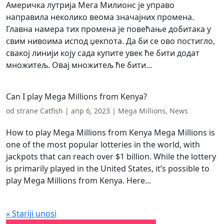
Америчка лутрија Мега Милионс је управо
направила неколико веома значајних промена.
Главна намера тих промена је повећање добитака у
свим нивоима испод џекпота. Да би се ово постигло,
свакој линији коју сада купите увек ће бити додат
множитељ. Овај множитељ ће бити...
Can I play Mega Millions from Kenya?
od strane
Catfish
|
апр 6, 2023
|
Mega Millions
,
News
How to play Mega Millions from Kenya Mega Millions is
one of the most popular lotteries in the world, with
jackpots that can reach over $1 billion. While the lottery
is primarily played in the United States, it’s possible to
play Mega Millions from Kenya. Here...
« Stariji unosi