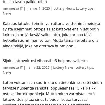
toisen tason palkintoihin
mennessä
JT
|
marras 1, 2025
|
Lottery News
,
Lottery tips
,
News
Katsaus lottokertoimiin verrattuna voittoihin Ilmeisistä
syistä useimmat lottopelaajat katsovat ensin jättipotin
kokoa. Ja on järkevää valita lotto, joka tarjoaa tällä
hetkellä suurimman voiton. Mutta tämän ei pitäisi olla
ainoa tekijä, joka on otettava huomioon...
Sijoita lottovoittosi viisaasti – 3 helppoa vaihetta
mennessä
JT
|
heinä 22, 2025
|
Lottery News
,
Lottery tips
,
News
Loton voittamisen suurin etu on tietenkin se, ettei sinun
tarvitse huolehtia rahasta loppuelämääsi. Siksi kaikki
ostavat lottokuponkeja. Mutta miten varmistat, että
lottovoittosi pitää sinut taloudellisessa turvassa