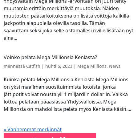
Yhdysvaltain Mega Millions -arvontaan on juuri tehty
muutamia erittäin merkittäviä muutoksia. Näiden
muutosten päätarkoituksena on lisätä voittoja kaikilla
jackpotin alapuolella olevilla tasoilla. Tämän
saavuttamiseksi jokaiselle ostamallesi riville lisätään nyt
aina...
Voinko pelata Mega Millionsia Keniasta?
mennessä
Catfish
|
huhti 6, 2023
|
Mega Millions
,
News
Kuinka pelata Mega Millionsia Keniasta Mega Millions
on yksi maailman suosituimmista lotoista, jonka
jättipotit voivat nousta yli 1 miljardiin dollariin. Vaikka
lottoa pelataan pääasiassa Yhdysvalloissa, Mega
Millionsia on mahdollista pelata myös Keniasta käsin....
« Vanhemmat merkinnät