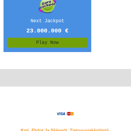
Koti
Ehdot Ja Säännöt
Tietosuojakäytäntö