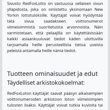
Sivusto RedFoxLotto on vastuussa sellaisen sivun
ylläpidosta, joka on omistettu yksinomaan New
Yorkin lottotuloksille. Käyttäjät voivat hyödyntää
tätä sivua saadakseen voittonumerot
viimeisimmistä suoritetuista arvonnoista. Näin
varmistetaan, että pelaajilla on käytettävissään
kaikki asiaankuuluvat tiedot käden ulottuvilla
tarjoamalla heille perusteellista tietoa useista
peleistä antamalla heille nämä tiedot.
Tuotteen ominaisuudet ja edut
Täydelliset arkistokokoelmat:
RedFoxLoton käyttäjät saavat pääsyn aikaisempien
voittonumeroiden arkistoon loton viimeisimpien
tulosten lisäksi. Käyttäjät voivat tutkia kuvioita tai