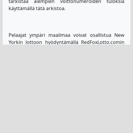
tarkistaa aiempien voittonumeroiden tuloksia
käyttämällä tätä arkistoa.
Pelaajat ympäri maailmaa voivat osallistua New
Yorkin lottoon hyödyntämällä RedFoxLotto.comin
tarjoamaa alustaa. Tämä saavutettavuus
mahdollistaa pelaajien osallistumisen kaikkialta
maailmasta. Tämän ansiosta muiden kansojen
henkilöiden on paljon yksinkertaisempaa osallistua
Yhdysvalloissa järjestettäviin arpajaisiin.
RedFoxLoton turvalliset maksutapahtumat
takaavat kaikkien rahaliikenteen turvallisuuden,
joten käyttäjät voivat ostaa lippuja verkossa ilman
minkäänlaisia huolia. Tämä on mahdollistanut sen,