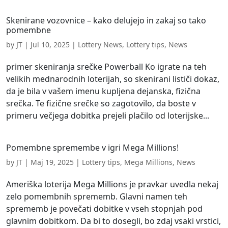
Skenirane vozovnice – kako delujejo in zakaj so tako
pomembne
by
JT
|
Jul 10, 2025
|
Lottery News
,
Lottery tips
,
News
primer skeniranja srečke Powerball Ko igrate na teh
velikih mednarodnih loterijah, so skenirani lističi dokaz,
da je bila v vašem imenu kupljena dejanska, fizična
srečka. Te fizične srečke so zagotovilo, da boste v
primeru večjega dobitka prejeli plačilo od loterijske...
Pomembne spremembe v igri Mega Millions!
by
JT
|
Maj 19, 2025
|
Lottery tips
,
Mega Millions
,
News
Ameriška loterija Mega Millions je pravkar uvedla nekaj
zelo pomembnih sprememb. Glavni namen teh
sprememb je povečati dobitke v vseh stopnjah pod
glavnim dobitkom. Da bi to dosegli, bo zdaj vsaki vrstici,