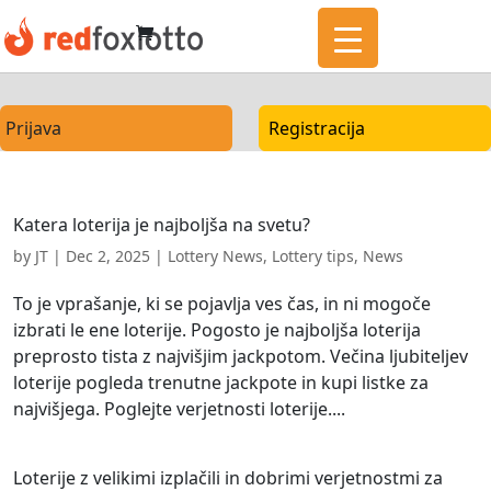
Prijava
Registracija
Katera loterija je najboljša na svetu?
by
JT
|
Dec 2, 2025
|
Lottery News
,
Lottery tips
,
News
To je vprašanje, ki se pojavlja ves čas, in ni mogoče
izbrati le ene loterije. Pogosto je najboljša loterija
preprosto tista z najvišjim jackpotom. Večina ljubiteljev
loterije pogleda trenutne jackpote in kupi listke za
najvišjega. Poglejte verjetnosti loterije....
Loterije z velikimi izplačili in dobrimi verjetnostmi za