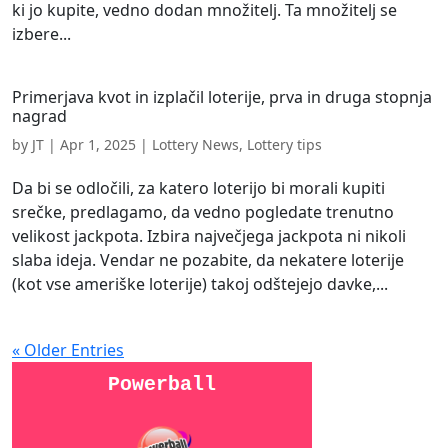
ki jo kupite, vedno dodan množitelj. Ta množitelj se
izbere...
Primerjava kvot in izplačil loterije, prva in druga stopnja
nagrad
by
JT
|
Apr 1, 2025
|
Lottery News
,
Lottery tips
Da bi se odločili, za katero loterijo bi morali kupiti
srečke, predlagamo, da vedno pogledate trenutno
velikost jackpota. Izbira največjega jackpota ni nikoli
slaba ideja. Vendar ne pozabite, da nekatere loterije
(kot vse ameriške loterije) takoj odštejejo davke,...
« Older Entries