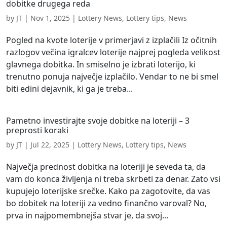
dobitke drugega reda
by
JT
|
Nov 1, 2025
|
Lottery News
,
Lottery tips
,
News
Pogled na kvote loterije v primerjavi z izplačili Iz očitnih
razlogov večina igralcev loterije najprej pogleda velikost
glavnega dobitka. In smiselno je izbrati loterijo, ki
trenutno ponuja največje izplačilo. Vendar to ne bi smel
biti edini dejavnik, ki ga je treba...
Pametno investirajte svoje dobitke na loteriji – 3
preprosti koraki
by
JT
|
Jul 22, 2025
|
Lottery News
,
Lottery tips
,
News
Največja prednost dobitka na loteriji je seveda ta, da
vam do konca življenja ni treba skrbeti za denar. Zato vsi
kupujejo loterijske srečke. Kako pa zagotovite, da vas
bo dobitek na loteriji za vedno finančno varoval? No,
prva in najpomembnejša stvar je, da svoj...