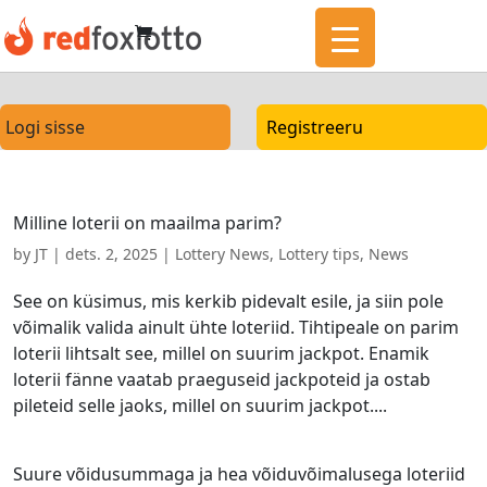
Logi sisse
Registreeru
Milline loterii on maailma parim?
by
JT
|
dets. 2, 2025
|
Lottery News
,
Lottery tips
,
News
See on küsimus, mis kerkib pidevalt esile, ja siin pole
võimalik valida ainult ühte loteriid. Tihtipeale on parim
loterii lihtsalt see, millel on suurim jackpot. Enamik
loterii fänne vaatab praeguseid jackpoteid ja ostab
pileteid selle jaoks, millel on suurim jackpot....
Suure võidusummaga ja hea võiduvõimalusega loteriid