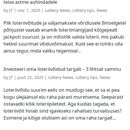
teise astme auhindadele
by
JT
|
nov. 1, 2025
|
Lottery News
,
Lottery tips
,
News
Pilk loteriivõitude ja väljamaksete võrdlusele Ilmselgetel
põhjustel vaatab enamik loteriimängijaid kõigepealt
jackpoti suurust. Ja on mõistlik valida loterii, mis pakub
hetkel suurimat võiduvõimalust. Kuid see ei tohiks olla
ainus tegur, mida valiku tegemisel...
Investeeri oma loteriivõidud targalt – 3 lihtsat sammu
by
JT
|
juuli 22, 2025
|
Lottery News
,
Lottery tips
,
News
Loteriivõidu suurim eelis on muidugi see, et sa ei pea
kogu ülejäänud elu raha pärast muretsema. Seepärast
ostavadki kõik loteriipileteid. Aga kuidas tagada, et
loteriivõit hoiab sind igaveseks rahalises turvalisuses?
Esimene ja kõige olulisem asi on oma raha targalt...