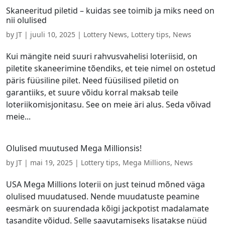
Skaneeritud piletid – kuidas see toimib ja miks need on
nii olulised
by
JT
|
juuli 10, 2025
|
Lottery News
,
Lottery tips
,
News
Kui mängite neid suuri rahvusvahelisi loteriisid, on
piletite skaneerimine tõendiks, et teie nimel on ostetud
päris füüsiline pilet. Need füüsilised piletid on
garantiiks, et suure võidu korral maksab teile
loteriikomisjonitasu. See on meie äri alus. Seda võivad
meie...
Olulised muutused Mega Millionsis!
by
JT
|
mai 19, 2025
|
Lottery tips
,
Mega Millions
,
News
USA Mega Millions loterii on just teinud mõned väga
olulised muudatused. Nende muudatuste peamine
eesmärk on suurendada kõigi jackpotist madalamate
tasandite võidud. Selle saavutamiseks lisatakse nüüd