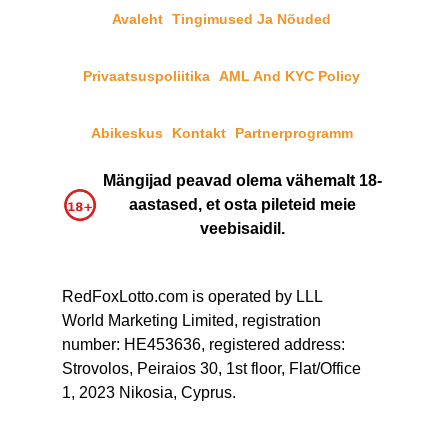
Avaleht
Tingimused Ja Nõuded
Privaatsuspoliitika
AML And KYC Policy
Abikeskus
Kontakt
Partnerprogramm
Mängijad peavad olema vähemalt 18-
aastased, et osta pileteid meie
veebisaidil.
RedFoxLotto.com is operated by LLL
World Marketing Limited, registration
number: HE453636, registered address:
Strovolos, Peiraios 30, 1st floor, Flat/Office
1, 2023 Nikosia, Cyprus.