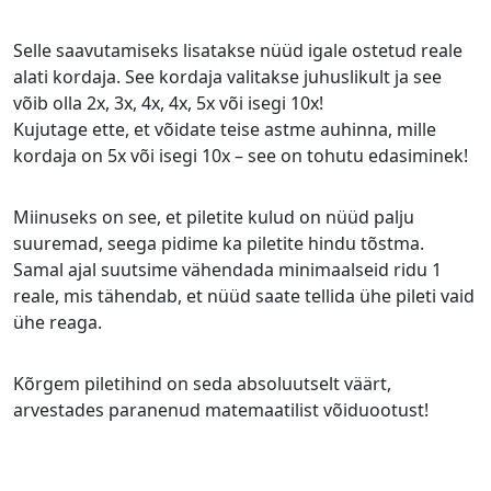
Selle saavutamiseks lisatakse nüüd igale ostetud reale
alati kordaja. See kordaja valitakse juhuslikult ja see
võib olla 2x, 3x, 4x, 4x, 5x või isegi 10x!
Kujutage ette, et võidate teise astme auhinna, mille
kordaja on 5x või isegi 10x – see on tohutu edasiminek!
Miinuseks on see, et piletite kulud on nüüd palju
suuremad, seega pidime ka piletite hindu tõstma.
Samal ajal suutsime vähendada minimaalseid ridu 1
reale, mis tähendab, et nüüd saate tellida ühe pileti vaid
ühe reaga.
Kõrgem piletihind on seda absoluutselt väärt,
arvestades paranenud matemaatilist võiduootust!