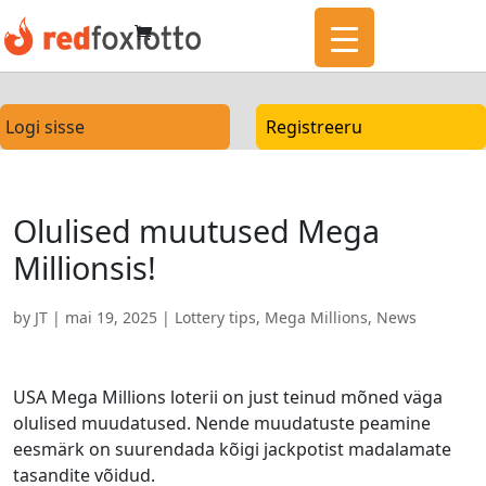
Logi sisse
Registreeru
Olulised muutused Mega
Millionsis!
by
JT
|
mai 19, 2025
|
Lottery tips
,
Mega Millions
,
News
USA Mega Millions loterii on just teinud mõned väga
olulised muudatused. Nende muudatuste peamine
eesmärk on suurendada kõigi jackpotist madalamate
tasandite võidud.