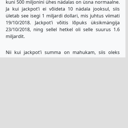
kuni 500 miljonini ühes nädalas on üsna normaalne.
Ja kui jackpot’i ei võideta 10 nädala jooksul, siis
ületab see isegi 1 miljardi dollari, mis juhtus viimati
19/10/2018. Jackpot’i võitis lõpuks üksikmängija
23/10/2018, ning sellel hetkel oli selle suurus 1.6
miljardit.
Nii kui jackpot’i summa on mahukam, siis oleks
nutikas mõelda pileti tellimisele internetist, sellisel
viisil, et võtta osa mitmest järjestikusest loosimisest.
Sel moel teed kindlaks, et võtad mängust osa ka
järgmisest, veelgi suuremast jackpot’i loosimisest.
On oluline mainida, et jackpot’i võitja võib valida
kahe erineva valiku vahel. Ta võib valida kogu
summa välja maksmise korra aastas 30 aasta
jooksul (5% kasvuga, et kohandada inflatsiooniga),
või valida kohese ühekordse väljamakse. Selline