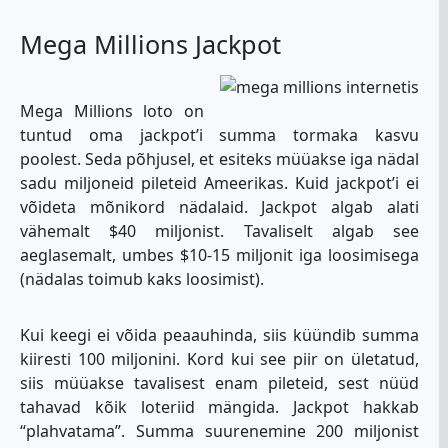
Mega Millions Jackpot
Mega Millions loto on
tuntud oma jackpot’i summa tormaka kasvu
poolest. Seda põhjusel, et esiteks müüakse iga nädal
sadu miljoneid pileteid Ameerikas. Kuid jackpot’i ei
võideta mõnikord nädalaid. Jackpot algab alati
vähemalt $40 miljonist. Tavaliselt algab see
aeglasemalt, umbes $10-15 miljonit iga loosimisega
(nädalas toimub kaks loosimist).
Kui keegi ei võida peaauhinda, siis küündib summa
kiiresti 100 miljonini. Kord kui see piir on ületatud,
siis müüakse tavalisest enam pileteid, sest nüüd
tahavad kõik loteriid mängida. Jackpot hakkab
“plahvatama”. Summa suurenemine 200 miljonist