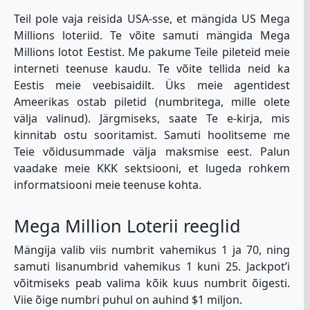
Teil pole vaja reisida USA-sse, et mängida US Mega
Millions loteriid. Te võite samuti mängida Mega
Millions lotot Eestist. Me pakume Teile pileteid meie
interneti teenuse kaudu. Te võite tellida neid ka
Eestis meie veebisaidilt. Üks meie agentidest
Ameerikas ostab piletid (numbritega, mille olete
välja valinud). Järgmiseks, saate Te e-kirja, mis
kinnitab ostu sooritamist. Samuti hoolitseme me
Teie võidusummade välja maksmise eest. Palun
vaadake meie KKK sektsiooni, et lugeda rohkem
informatsiooni meie teenuse kohta.
Mega Million Loterii reeglid
Mängija valib viis numbrit vahemikus 1 ja 70, ning
samuti lisanumbrid vahemikus 1 kuni 25. Jackpot’i
võitmiseks peab valima kõik kuus numbrit õigesti.
Viie õige numbri puhul on auhind $1 miljon.