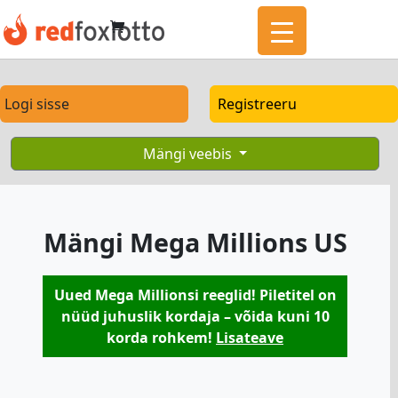
Logi sisse
Registreeru
Mängi veebis
Mängi Mega Millions US
Uued Mega Millionsi reeglid! Piletitel on
nüüd juhuslik kordaja – võida kuni 10
korda rohkem!
Lisateave