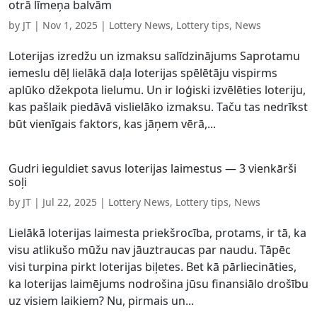
otrā līmeņa balvām
by
JT
|
Nov 1, 2025
|
Lottery News
,
Lottery tips
,
News
Loterijas izredžu un izmaksu salīdzinājums Saprotamu
iemeslu dēļ lielākā daļa loterijas spēlētāju vispirms
aplūko džekpota lielumu. Un ir loģiski izvēlēties loteriju,
kas pašlaik piedāvā vislielāko izmaksu. Taču tas nedrīkst
būt vienīgais faktors, kas jāņem vērā,...
Gudri ieguldiet savus loterijas laimestus — 3 vienkārši
soļi
by
JT
|
Jul 22, 2025
|
Lottery News
,
Lottery tips
,
News
Lielākā loterijas laimesta priekšrocība, protams, ir tā, ka
visu atlikušo mūžu nav jāuztraucas par naudu. Tāpēc
visi turpina pirkt loterijas biļetes. Bet kā pārliecināties,
ka loterijas laimējums nodrošina jūsu finansiālo drošību
uz visiem laikiem? Nu, pirmais un...