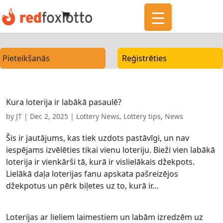
Pieteikšanās
Reģistrēties
Kura loterija ir labākā pasaulē?
by
JT
|
Dec 2, 2025
|
Lottery News
,
Lottery tips
,
News
Šis ir jautājums, kas tiek uzdots pastāvīgi, un nav
iespējams izvēlēties tikai vienu loteriju. Bieži vien labākā
loterija ir vienkārši tā, kurā ir vislielākais džekpots.
Lielākā daļa loterijas fanu apskata pašreizējos
džekpotus un pērk biļetes uz to, kurā ir...
Loterijas ar lieliem laimestiem un labām izredzēm uz