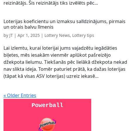
reizinātājs. Šis reizinātājs tiks izvēlēts pēc...
Loterijas koeficientu un izmaksu salīdzinājums, pirmais
un otrais balvu līmenis
by
JT
|
Apr 1, 2025
|
Lottery News
,
Lottery tips
Lai izlemtu, kurai loterijai jums vajadzētu iegādāties
biļetes, mēs iesakām vienmēr aplūkot pašreizējo
džekpota lielumu. Tiekšanās pēc lielākā džekpota nekad
nav slikta ideja. Tomēr paturiet prātā, ka dažas loterijas
(tāpat kā visas ASV loterijas) uzreiz iekasē...
« Older Entries