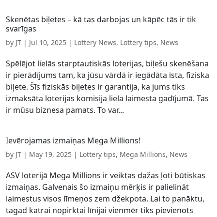
Skenētas biļetes – kā tas darbojas un kāpēc tās ir tik
svarīgas
by
JT
|
Jul 10, 2025
|
Lottery News
,
Lottery tips
,
News
Spēlējot lielās starptautiskās loterijas, biļešu skenēšana
ir pierādījums tam, ka jūsu vārdā ir iegādāta īsta, fiziska
biļete. Šīs fiziskās biļetes ir garantija, ka jums tiks
izmaksāta loterijas komisija liela laimesta gadījumā. Tas
ir mūsu biznesa pamats. To var...
Ievērojamas izmaiņas Mega Millions!
by
JT
|
May 19, 2025
|
Lottery tips
,
Mega Millions
,
News
ASV loterijā Mega Millions ir veiktas dažas ļoti būtiskas
izmaiņas. Galvenais šo izmaiņu mērķis ir palielināt
laimestus visos līmeņos zem džekpota. Lai to panāktu,
tagad katrai nopirktai līnijai vienmēr tiks pievienots