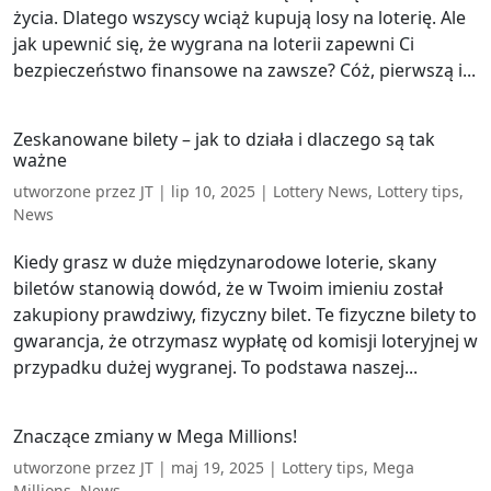
życia. Dlatego wszyscy wciąż kupują losy na loterię. Ale
jak upewnić się, że wygrana na loterii zapewni Ci
bezpieczeństwo finansowe na zawsze? Cóż, pierwszą i...
Zeskanowane bilety – jak to działa i dlaczego są tak
ważne
utworzone przez
JT
|
lip 10, 2025
|
Lottery News
,
Lottery tips
,
News
Kiedy grasz w duże międzynarodowe loterie, skany
biletów stanowią dowód, że w Twoim imieniu został
zakupiony prawdziwy, fizyczny bilet. Te fizyczne bilety to
gwarancja, że otrzymasz wypłatę od komisji loteryjnej w
przypadku dużej wygranej. To podstawa naszej...
Znaczące zmiany w Mega Millions!
utworzone przez
JT
|
maj 19, 2025
|
Lottery tips
,
Mega
Millions
,
News