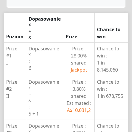
Dopasowanie
X
Chance to
+
Poziom
Prize
win
X
Prize
Dopasowanie
Prize :
Chance to
X
#1
28.00%
win :
:
I
shared
1 in
6
Jackpot
8,145,060
Prize
Dopasowanie
Prize :
Chance to
X
#2
3.80%
win :
+
II
shared
1 in 678,755
X
Estimated :
:
A$10.031,2
5 + 1
Prize
Dopasowanie
Prize :
Chance to
X