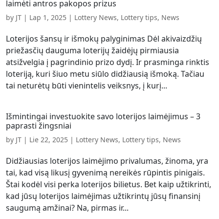
laimėti antros pakopos prizus
by
JT
|
Lap 1, 2025
|
Lottery News
,
Lottery tips
,
News
Loterijos šansų ir išmokų palyginimas Dėl akivaizdžių
priežasčių dauguma loterijų žaidėjų pirmiausia
atsižvelgia į pagrindinio prizo dydį. Ir prasminga rinktis
loteriją, kuri šiuo metu siūlo didžiausią išmoką. Tačiau
tai neturėtų būti vienintelis veiksnys, į kurį...
Išmintingai investuokite savo loterijos laimėjimus – 3
paprasti žingsniai
by
JT
|
Lie 22, 2025
|
Lottery News
,
Lottery tips
,
News
Didžiausias loterijos laimėjimo privalumas, žinoma, yra
tai, kad visą likusį gyvenimą nereikės rūpintis pinigais.
Štai kodėl visi perka loterijos bilietus. Bet kaip užtikrinti,
kad jūsų loterijos laimėjimas užtikrintų jūsų finansinį
saugumą amžinai? Na, pirmas ir...