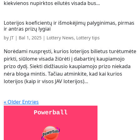
kiekvienos nupirktos eilutės visada bus...
Loterijos koeficientų ir išmokėjimų palyginimas, pirmas
ir antras prizų lygiai
by
JT
|
Bal 1, 2025
|
Lottery News
,
Lottery tips
Norėdami nuspręsti, kurios loterijos bilietus turėtumėte
pirkti, siūlome visada žiūrėti į dabartinį kaupiamojo
prizo dydį. Siekti didžiausio kaupiamojo prizo niekada
nėra bloga mintis. Tačiau atminkite, kad kai kurios
loterijos (kaip ir visos JAV loterijos)...
« Older Entries