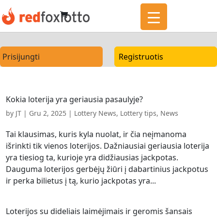
Prisijungti
Registruotis
Kokia loterija yra geriausia pasaulyje?
by
JT
|
Gru 2, 2025
|
Lottery News
,
Lottery tips
,
News
Tai klausimas, kuris kyla nuolat, ir čia neįmanoma
išrinkti tik vienos loterijos. Dažniausiai geriausia loterija
yra tiesiog ta, kurioje yra didžiausias jackpotas.
Dauguma loterijos gerbėjų žiūri į dabartinius jackpotus
ir perka bilietus į tą, kurio jackpotas yra...
Loterijos su dideliais laimėjimais ir geromis šansais