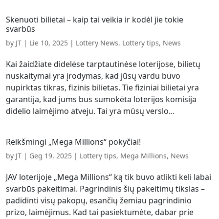
Skenuoti bilietai – kaip tai veikia ir kodėl jie tokie
svarbūs
by
JT
|
Lie 10, 2025
|
Lottery News
,
Lottery tips
,
News
Kai žaidžiate didelėse tarptautinėse loterijose, bilietų
nuskaitymai yra įrodymas, kad jūsų vardu buvo
nupirktas tikras, fizinis bilietas. Tie fiziniai bilietai yra
garantija, kad jums bus sumokėta loterijos komisija
didelio laimėjimo atveju. Tai yra mūsų verslo...
Reikšmingi „Mega Millions“ pokyčiai!
by
JT
|
Geg 19, 2025
|
Lottery tips
,
Mega Millions
,
News
JAV loterijoje „Mega Millions“ ką tik buvo atlikti keli labai
svarbūs pakeitimai. Pagrindinis šių pakeitimų tikslas –
padidinti visų pakopų, esančių žemiau pagrindinio
prizo, laimėjimus. Kad tai pasiektumėte, dabar prie