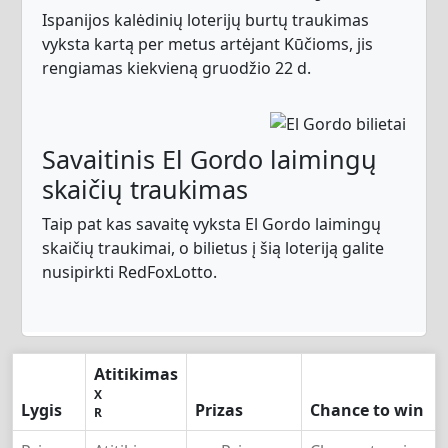
Ispanijos kalėdinių loterijų burtų traukimas
vyksta kartą per metus artėjant Kūčioms, jis
rengiamas kiekvieną gruodžio 22 d.
Savaitinis El Gordo laimingų
skaičių traukimas
Taip pat kas savaitę vyksta El Gordo laimingų
skaičių traukimai, o bilietus į šią loteriją galite
nusipirkti RedFoxLotto.
Atitikimas
X
Lygis
Prizas
Chance to win
R