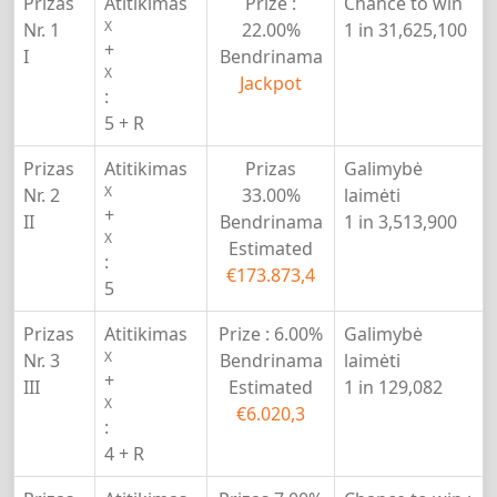
Prizas
Atitikimas
Prize :
Chance to win
X
Nr. 1
22.00%
1 in 31,625,100
+
I
Bendrinama
X
Jackpot
:
5 + R
Prizas
Atitikimas
Prizas
Galimybė
X
Nr. 2
33.00%
laimėti
+
II
Bendrinama
1 in 3,513,900
X
Estimated
:
€173.873,4
5
Prizas
Atitikimas
Prize :
6.00%
Galimybė
X
Nr. 3
Bendrinama
laimėti
+
III
Estimated
1 in 129,082
X
€6.020,3
:
4 + R