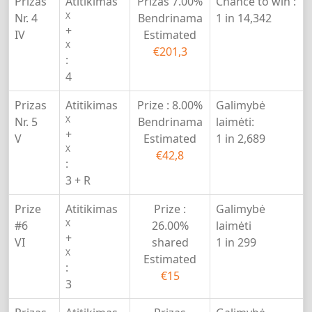
Prizas
Atitikimas
Prizas
7.00%
Chance to win :
X
Nr. 4
Bendrinama
1 in 14,342
+
IV
Estimated
X
€201,3
:
4
Prizas
Atitikimas
Prize :
8.00%
Galimybė
X
Nr. 5
Bendrinama
laimėti:
+
V
Estimated
1 in 2,689
X
€42,8
:
3 + R
Prize
Atitikimas
Prize :
Galimybė
X
#6
26.00%
laimėti
+
VI
shared
1 in 299
X
Estimated
:
€15
3