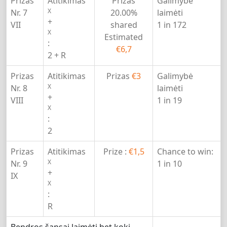
Prizas
Atitikimas
Prizas
Galimybė
X
Nr. 7
20.00%
laimėti
+
VII
shared
1 in 172
X
Estimated
:
€6,7
2 + R
Prizas
Atitikimas
Prizas
€3
Galimybė
X
Nr. 8
laimėti
+
VIII
1 in 19
X
:
2
Prizas
Atitikimas
Prize :
€1,5
Chance to win:
X
Nr. 9
1 in 10
+
IX
X
:
R