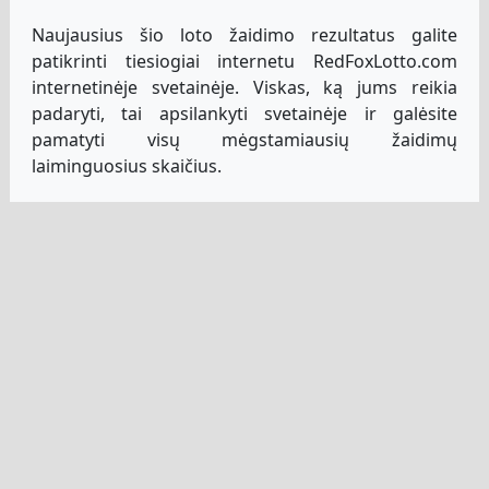
Naujausius šio loto žaidimo rezultatus galite
patikrinti tiesiogiai internetu RedFoxLotto.com
internetinėje svetainėje. Viskas, ką jums reikia
padaryti, tai apsilankyti svetainėje ir galėsite
pamatyti visų mėgstamiausių žaidimų
laiminguosius skaičius.
Jei jūs iš tikrųjų žaidėte šią loteriją per mus, galite
prisijungti prie savo paskyros, kad patikrintumėte
ten esančius laiminguosius skaičius ir
palygintumėte juos su savaisiais. Visi atspėti
teisingai skaičiai bus paryškinti, kad galėtumėte
juos lengvai pamatyti.