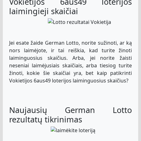
Vokietijos 6aus49 loterijos
laimingieji skaičiai
Jei esate žaide German Lotto, norite sužinoti, ar ką
nors laimėjote, ir tai reiškia, kad turite žinoti
laiminguosius skaičius. Arba, jei norite žaisti
neseniai laimėjusiais skaičiais, arba tiesiog turite
žinoti, kokie šie skaičiai yra, bet kaip patikrinti
Vokietijos 6aus49 loterijos laiminguosius skaičius?
Naujausių German Lotto
rezultatų tikrinimas