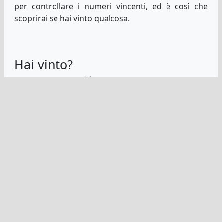
per controllare i numeri vincenti, ed è così che
scoprirai se hai vinto qualcosa.
Hai vinto?
Se hai giocato a uno dei giochi del lotto sul nostro
sito e hai vinto lo saprai subito perché potrai
accedere al tuo account e vedere i numeri vincenti
rispetto ai tuoi. I tuoi numeri corrispondenti
saranno tutti evidenziati in modo da poterli vedere.
E anche le tue vincite saranno messe
automaticamente sul tuo conto.