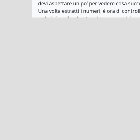
devi aspettare un po’ per vedere cosa succ
Una volta estratti i numeri, è ora di contro
se hai vinto il jackpot o almeno uno dei pi
del bonus, due numeri principali, due nu
che copre solo il costo del biglietto, oppure
Scegliere il lotto succ
Una volta che sai se hai vinto o meno, è s
incassare il tuo biglietto direttamente onlin
gioco, è davvero facile scegliere il prossim
Assicurati di seguire tutte le regole e i re
la prossima estrazione. Non commettere l’e