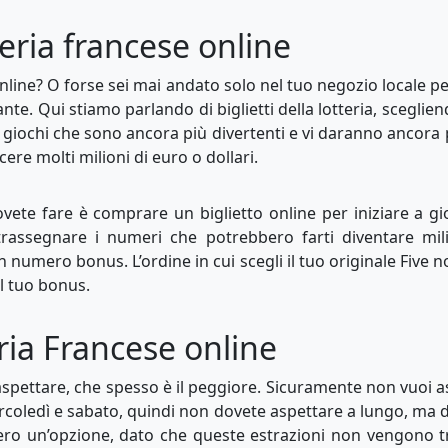
eria francese online
 online? O forse sei mai andato solo nel tuo negozio locale p
istante. Qui stiamo parlando di biglietti della lotteria, scegl
 i giochi che sono ancora più divertenti e vi daranno ancora 
ere molti milioni di euro o dollari.
ovete fare è comprare un biglietto online per iniziare a gio
trassegnare i numeri che potrebbero farti diventare mili
n numero bonus. L’ordine in cui scegli il tuo originale Five
l tuo bonus.
ria Francese online
 aspettare, che spesso è il peggiore. Sicuramente non vuoi 
 mercoledì e sabato, quindi non dovete aspettare a lungo, ma 
ro un’opzione, dato che queste estrazioni non vengono tr