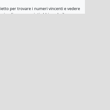
lietto per trovare i numeri vincenti e vedere
iù piccoli vengono vinti abbinando il numero
re. Si potrebbe vincere una piccola somma
volta che hai vinto qualcosa, è facilissimo
 Che tu scelga la lotteria francese o un altro
sicuro assicuratevi di sapere quando si terrà