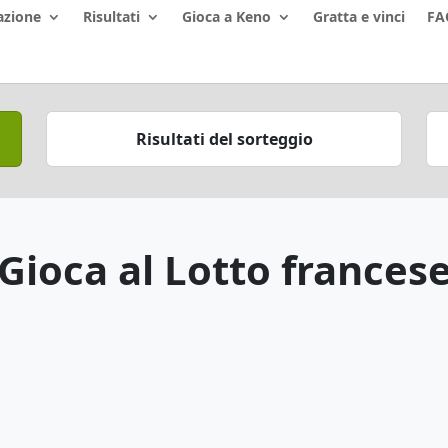
azione
Risultati
Gioca a Keno
Gratta e vinci
FA
Risultati del sorteggio
Gioca al Lotto frances