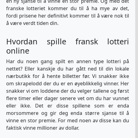
en ny sjanse til å vinne en stor premie. Og med det
franske lotteriet kommer du til å ha mye av det,
fordi prisene her definitivt kommer til å være nok til
å være verdt tiden din.
Hvordan spille fransk lotteri
online
Har du noen gang spilt en annen type lotteri på
nettet? Eller kanskje du har gått ned til din lokale
nærbutikk for å hente billetter før. Vi snakker ikke
om skrapelodd der du er en øyeblikkelig vinner. Her
snakker vi om loddene der du velger tallene og først
flere timer eller dager senere vet om du har vunnet
eller ikke. Det er disse spillene som er enda
morsommere og gir deg enda større sjanse til å
vinne en stor premie. For med noen av disse kan du
faktisk vinne millioner av dollar.