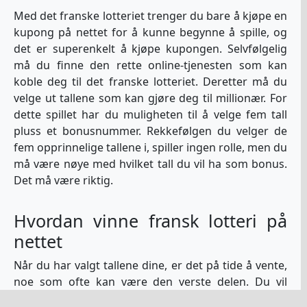
Med det franske lotteriet trenger du bare å kjøpe en
kupong på nettet for å kunne begynne å spille, og
det er superenkelt å kjøpe kupongen. Selvfølgelig
må du finne den rette online-tjenesten som kan
koble deg til det franske lotteriet. Deretter må du
velge ut tallene som kan gjøre deg til millionær. For
dette spillet har du muligheten til å velge fem tall
pluss et bonusnummer. Rekkefølgen du velger de
fem opprinnelige tallene i, spiller ingen rolle, men du
må være nøye med hvilket tall du vil ha som bonus.
Det må være riktig.
Hvordan vinne fransk lotteri på
nettet
Når du har valgt tallene dine, er det på tide å vente,
noe som ofte kan være den verste delen. Du vil
definitivt ikke bare vente og se hva som skjer, men