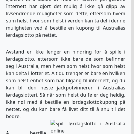
Internett har gjort det mulig å ikke gå glipp av
livsendrende muligheter som dette, ettersom hvem
som helst hvor som helst i verden kan ta del i denne
muligheten ved å bestille en kupong til Australias
lørdagslotto på nettet.
Avstand er ikke lenger en hindring for å spille i
lørdagslotto, ettersom ikke bare de som befinner
seg i Australia, men hvem som helst hvor som helst
kan delta i lotteriet. Alt du trenger er bare en hvilken
som helst enhet som har tilgang til internett, og du
kan bli den neste jackpotvinneren i Australias
lørdagslotteri. Så når som helst du føler deg heldig,
ikke nøl med å bestille en lørdagslottokupong på
nettet, og du kan bare få livet ditt til å snu til det
bedre.
Å bestille