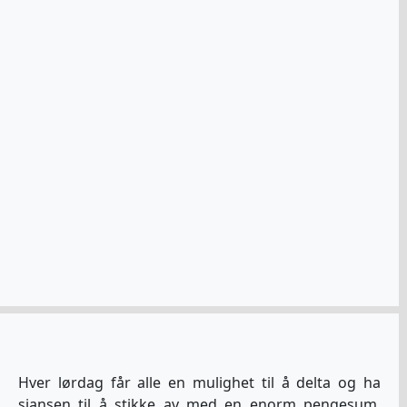
Hver lørdag får alle en mulighet til å delta og ha
sjansen til å stikke av med en enorm pengesum.