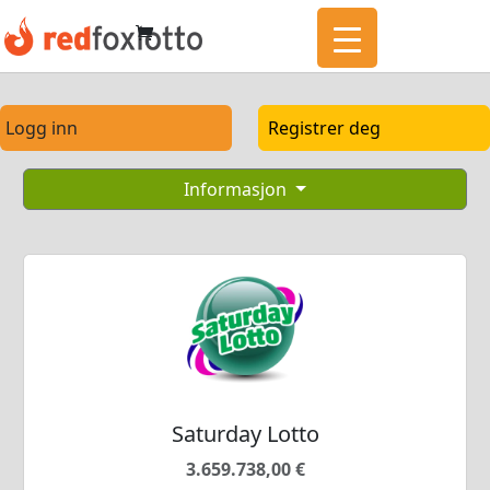
Logg inn
Registrer deg
Informasjon
Saturday Lotto
3.659.738,00 €