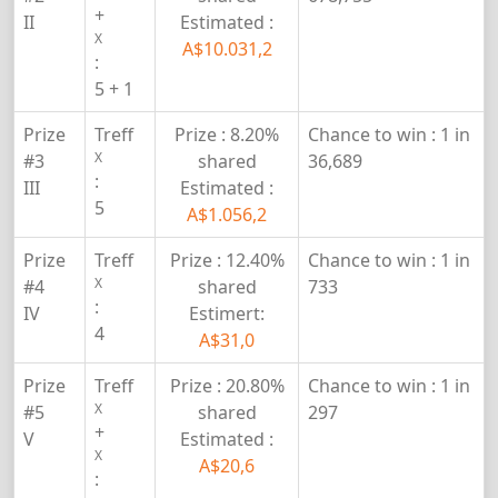
+
II
Estimated :
X
A$10.031,2
:
5 + 1
Prize
Treff
Prize :
8.20%
Chance to win :
1 in
X
#3
shared
36,689
:
III
Estimated :
5
A$1.056,2
Prize
Treff
Prize :
12.40%
Chance to win :
1 in
X
#4
shared
733
:
IV
Estimert:
4
A$31,0
Prize
Treff
Prize :
20.80%
Chance to win :
1 in
X
#5
shared
297
+
V
Estimated :
X
A$20,6
: