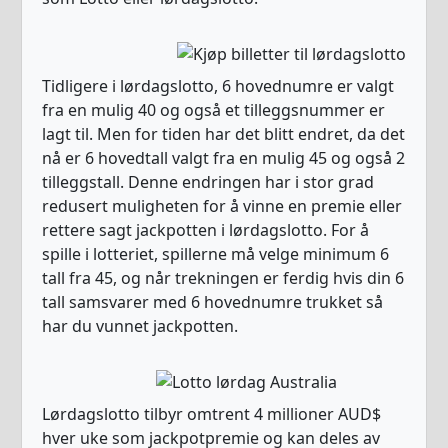
Tidligere i lørdagslotto, 6 hovednumre er valgt
fra en mulig 40 og også et tilleggsnummer er
lagt til. Men for tiden har det blitt endret, da det
nå er 6 hovedtall valgt fra en mulig 45 og også 2
tilleggstall. Denne endringen har i stor grad
redusert muligheten for å vinne en premie eller
rettere sagt jackpotten i lørdagslotto. For å
spille i lotteriet, spillerne må velge minimum 6
tall fra 45, og når trekningen er ferdig hvis din 6
tall samsvarer med 6 hovednumre trukket så
har du vunnet jackpotten.
Lørdagslotto tilbyr omtrent 4 millioner AUD$
hver uke som jackpotpremie og kan deles av