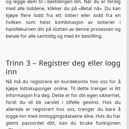
og legge dem til i bestillingen din. Når du er ferdig
med alle loddene, klikker du på «Betal nå». Du kan
kjøpe flere lodd fra ett lotteri eller lodd fra en
hvilken som helst kombinasjon av lotterier i
handlekurven din på slutten av denne prosessen og
betale for alle samtidig og med én bestilling.
Trinn 3 – Registrer deg eller logg
inn
Nå må du registrere en kundekonto hos oss for å
kjøpe lottokuponger online. Til dette trenger vi litt
informasjon fra deg. Dette er for din egen sikkerhet,
fordi du vil bli varslet i tilfelle gevinst. Hvis du
allerede er registrert hos oss, trenger du bare å
logge inn med innloggingsdataene dine. Hvis du har
glemt passordet ditt, kan du bruke funksjonen