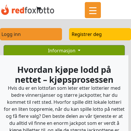
Logg inn
Registrer deg
Informasjon
Hvordan kjøpe lodd på
nettet – kjøpsprosessen
Hvis du er en lottofan som leter etter lotterier med
bedre vinnersjanser og større jackpotter, har du
kommet til rett sted. Hvorfor spille ditt lokale lotteri
for en liten toppremie, når du kan spille lotto på nettet
og få flere valg? Den beste delen av vår tjeneste er at
du alltid vil finne en enorm jackpot som er verdt å
kjøpe billetter til, og alle de største jackpottene er