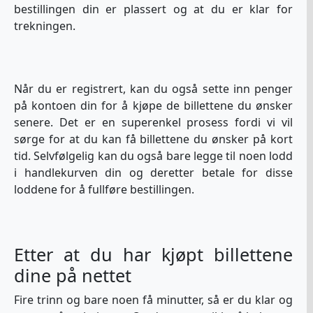
bestillingen din er plassert og at du er klar for
trekningen.
Når du er registrert, kan du også sette inn penger
på kontoen din for å kjøpe de billettene du ønsker
senere. Det er en superenkel prosess fordi vi vil
sørge for at du kan få billettene du ønsker på kort
tid. Selvfølgelig kan du også bare legge til noen lodd
i handlekurven din og deretter betale for disse
loddene for å fullføre bestillingen.
Etter at du har kjøpt billettene
dine på nettet
Fire trinn og bare noen få minutter, så er du klar og