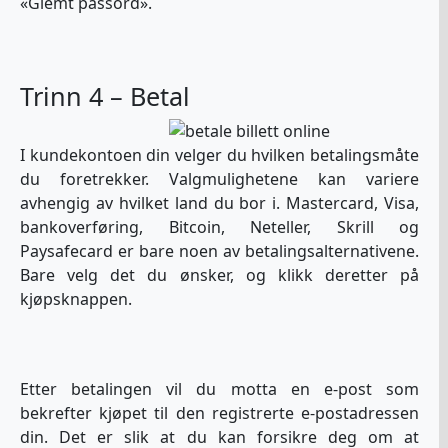
«Glemt passord».
Trinn 4 – Betal
I kundekontoen din velger du hvilken betalingsmåte
du foretrekker. Valgmulighetene kan variere
avhengig av hvilket land du bor i. Mastercard, Visa,
bankoverføring, Bitcoin, Neteller, Skrill og
Paysafecard er bare noen av betalingsalternativene.
Bare velg det du ønsker, og klikk deretter på
kjøpsknappen.
Etter betalingen vil du motta en e-post som
bekrefter kjøpet til den registrerte e-postadressen
din. Det er slik at du kan forsikre deg om at