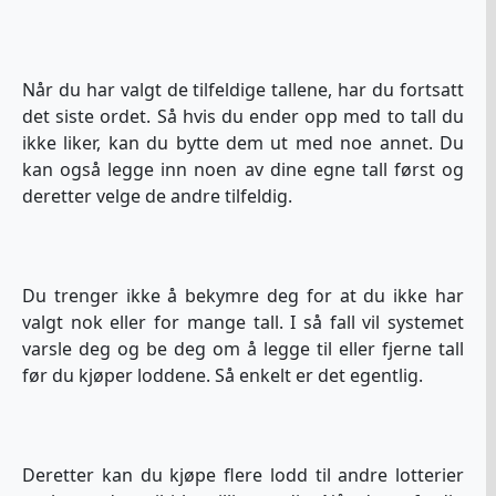
Når du har valgt de tilfeldige tallene, har du fortsatt
det siste ordet. Så hvis du ender opp med to tall du
ikke liker, kan du bytte dem ut med noe annet. Du
kan også legge inn noen av dine egne tall først og
deretter velge de andre tilfeldig.
Du trenger ikke å bekymre deg for at du ikke har
valgt nok eller for mange tall. I så fall vil systemet
varsle deg og be deg om å legge til eller fjerne tall
før du kjøper loddene. Så enkelt er det egentlig.
Deretter kan du kjøpe flere lodd til andre lotterier