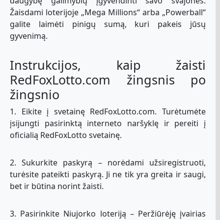
daugybę galimybių įgyvendinti savo svajones.
Žaisdami loterijoje „Mega Millions“ arba „Powerball“
galite laimėti pinigų sumą, kuri pakeis jūsų
gyvenimą.
Instrukcijos, kaip žaisti
RedFoxLotto.com žingsnis po
žingsnio
1. Eikite į svetainę RedFoxLotto.com. Turėtumėte
įsijungti pasirinktą interneto naršyklę ir pereiti į
oficialią RedFoxLotto svetainę.
2. Sukurkite paskyrą – norėdami užsiregistruoti,
turėsite pateikti paskyrą. Ji ne tik yra greita ir saugi,
bet ir būtina norint žaisti.
3. Pasirinkite Niujorko loteriją – Peržiūrėję įvairias