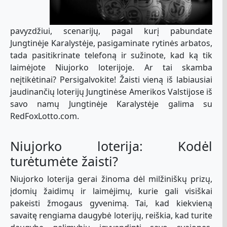
pavyzdžiui, scenarijų, pagal kurį pabundate
Jungtinėje Karalystėje, pasigaminate rytinės arbatos,
tada pasitikrinate telefoną ir sužinote, kad ką tik
laimėjote Niujorko loterijoje. Ar tai skamba
neįtikėtinai? Persigalvokite! Žaisti vieną iš labiausiai
jaudinančių loterijų Jungtinėse Amerikos Valstijose iš
savo namų Jungtinėje Karalystėje galima su
RedFoxLotto.com.
Niujorko loterija: Kodėl
turėtumėte žaisti?
Niujorko loterija gerai žinoma dėl milžiniškų prizų,
įdomių žaidimų ir laimėjimų, kurie gali visiškai
pakeisti žmogaus gyvenimą. Tai, kad kiekvieną
savaitę rengiama daugybė loterijų, reiškia, kad turite