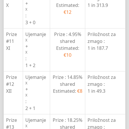
+
X
Estimated:
1 in 313.9
X
€12
:
3 + 0
Prize
Ujemanje
Prize :
4.95%
Priložnost za
X
#11
shared
zmago :
+
XI
Estimated:
1 in 187.7
X
€10
:
1 + 2
Prize
Ujemanje
Prize :
14.85%
Priložnost za
X
#12
shared
zmago :
+
XII
Estimated:
€8
1 in 49.3
X
:
2 + 1
Prize
Ujemanje
Prize :
18.25%
Priložnost za
X
#13
shared
zmago :