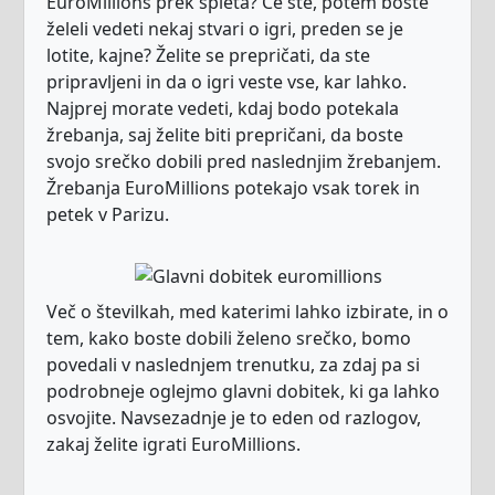
EuroMillions prek spleta? Če ste, potem boste
želeli vedeti nekaj stvari o igri, preden se je
lotite, kajne? Želite se prepričati, da ste
pripravljeni in da o igri veste vse, kar lahko.
Najprej morate vedeti, kdaj bodo potekala
žrebanja, saj želite biti prepričani, da boste
svojo srečko dobili pred naslednjim žrebanjem.
Žrebanja EuroMillions potekajo vsak torek in
petek v Parizu.
Več o številkah, med katerimi lahko izbirate, in o
tem, kako boste dobili želeno srečko, bomo
povedali v naslednjem trenutku, za zdaj pa si
podrobneje oglejmo glavni dobitek, ki ga lahko
osvojite. Navsezadnje je to eden od razlogov,
zakaj želite igrati EuroMillions.