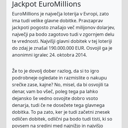
Jackpot EuroMillions
EuroMillions je največja loterija v Evropi, zato
ima tudi velike glavne dobitke. Pravzaprav
jackpoti pogosto znašajo več milijonov dolarjev,
največji pa bodo zagotovo tudi v zgornjem delu
te vrednosti. Najvišji glavni dobitek v tej loteriji
do zdaj je znašal 190.000.000 EUR. Osvojil ga je
anonimni igralec 24. oktobra 2014.
Že to je dovolj dober razlog, da si to igro
podrobneje ogledate in razmislite o nakupu
srečke zase, kajne? No, misel, da bi osvojili ta
denar, vam bo všeč, poleg tega pa lahko
dejansko še vedno osvojite dobro vsoto
denarja, tudi če ne dosežete tega glavnega
dobitka. To pa zato, ker je tudi začetni znesek
odličen dobitek, odlični pa bodo tudi tisti, ki so
povsem na sredini med najnižjo in najvišjo