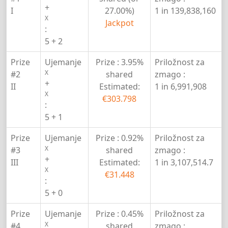
+
I
27.00%)
1 in 139,838,160
X
Jackpot
:
5 + 2
Prize
Ujemanje
Prize :
3.95%
Priložnost za
X
#2
shared
zmago :
+
II
Estimated:
1 in 6,991,908
X
€303.798
:
5 + 1
Prize
Ujemanje
Prize :
0.92%
Priložnost za
X
#3
shared
zmago :
+
III
Estimated:
1 in 3,107,514.7
X
€31.448
:
5 + 0
Prize
Ujemanje
Prize :
0.45%
Priložnost za
X
#4
shared
zmago :