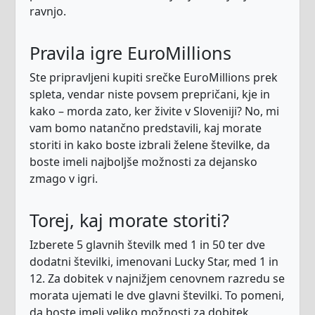
ravnjo.
Pravila igre EuroMillions
Ste pripravljeni kupiti srečke EuroMillions prek
spleta, vendar niste povsem prepričani, kje in
kako – morda zato, ker živite v Sloveniji? No, mi
vam bomo natančno predstavili, kaj morate
storiti in kako boste izbrali želene številke, da
boste imeli najboljše možnosti za dejansko
zmago v igri.
Torej, kaj morate storiti?
Izberete 5 glavnih številk med 1 in 50 ter dve
dodatni številki, imenovani Lucky Star, med 1 in
12. Za dobitek v najnižjem cenovnem razredu se
morata ujemati le dve glavni številki. To pomeni,
da boste imeli veliko možnosti za dobitek,