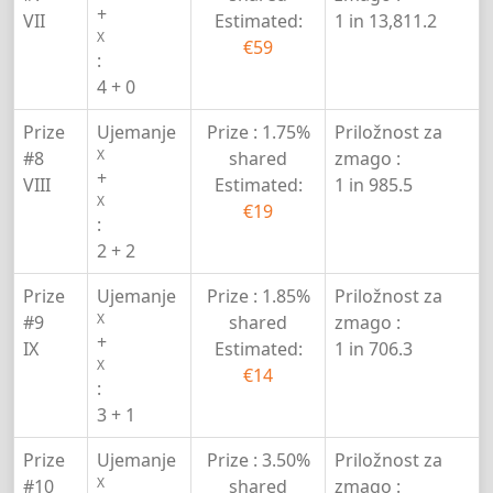
+
VII
Estimated:
1 in 13,811.2
X
€59
:
4 + 0
Prize
Ujemanje
Prize :
1.75%
Priložnost za
X
#8
shared
zmago :
+
VIII
Estimated:
1 in 985.5
X
€19
:
2 + 2
Prize
Ujemanje
Prize :
1.85%
Priložnost za
X
#9
shared
zmago :
+
IX
Estimated:
1 in 706.3
X
€14
:
3 + 1
Prize
Ujemanje
Prize :
3.50%
Priložnost za
X
#10
shared
zmago :