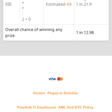
+
XIII
Estimated:
€4
1 in 21.9
X
:
2 + 0
Overall chance of winning any
1 in 12.98
prize
Domov
Pogoji In Določila
Pravilnik O Zasebnosti
AML And KYC Policy