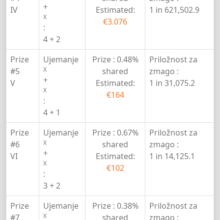
+
IV
Estimated:
1 in 621,502.9
X
€3.076
:
4 + 2
Prize
Ujemanje
Prize :
0.48%
Priložnost za
X
#5
shared
zmago :
+
V
Estimated:
1 in 31,075.2
X
€164
:
4 + 1
Prize
Ujemanje
Prize :
0.67%
Priložnost za
X
#6
shared
zmago :
+
VI
Estimated:
1 in 14,125.1
X
€102
:
3 + 2
Prize
Ujemanje
Prize :
0.38%
Priložnost za
X
#7
shared
zmago :