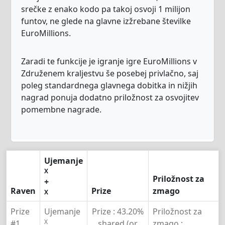
srečke z enako kodo pa takoj osvoji 1 milijon
funtov, ne glede na glavne izžrebane številke
EuroMillions.
Zaradi te funkcije je igranje igre EuroMillions v
Združenem kraljestvu še posebej privlačno, saj
poleg standardnega glavnega dobitka in nižjih
nagrad ponuja dodatno priložnost za osvojitev
pomembne nagrade.
Ujemanje
X
Priložnost za
+
Raven
Prize
zmago
X
Prize
Ujemanje
Prize :
43.20%
Priložnost za
X
#1
shared (or
zmago :