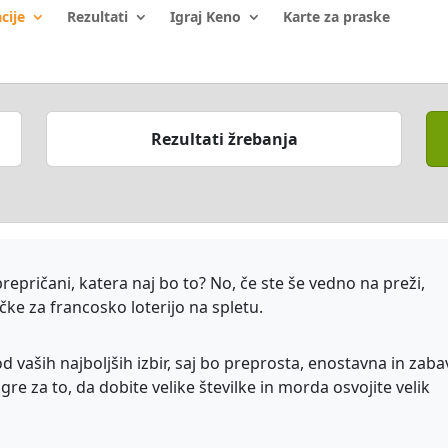
cije
Rezultati
Igraj Keno
Karte za praske
Rezultati žrebanja
prepričani, katera naj bo to? No, če ste še vedno na preži,
čke za francosko loterijo na spletu.
od vaših najboljših izbir, saj bo preprosta, enostavna in zab
 gre za to, da dobite velike številke in morda osvojite velik