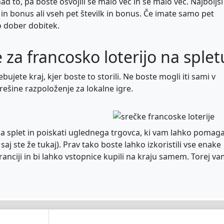
ad to, pa boste osvojili še malo več in še malo več. Najboljši
e in bonus ali vseh pet številk in bonus. Če imate samo pet
o dober dobitek.
 za francosko loterijo na splet
bujete kraj, kjer boste to storili. Ne boste mogli iti sami v
prešine razpoloženje za lokalne igre.
a splet in poiskati uglednega trgovca, ki vam lahko pomag
 saj ste že tukaj). Prav tako boste lahko izkoristili vse enake
Franciji in bi lahko vstopnice kupili na kraju samem. Torej va