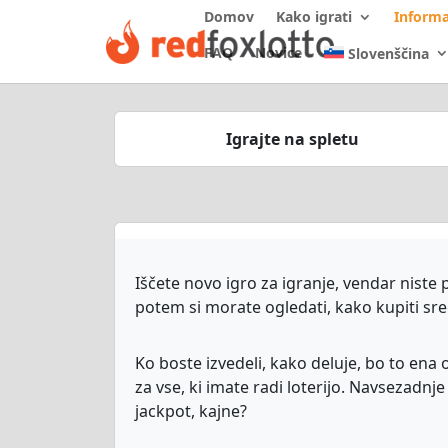
Domov
Kako igrati
Informa
FAQ
Novice
Slovenščina
Igrajte na spletu
Iščete novo igro za igranje, vendar niste 
potem si morate ogledati, kako kupiti sre
Ko boste izvedeli, kako deluje, bo to ena 
za vse, ki imate radi loterijo. Navsezadnje
jackpot, kajne?