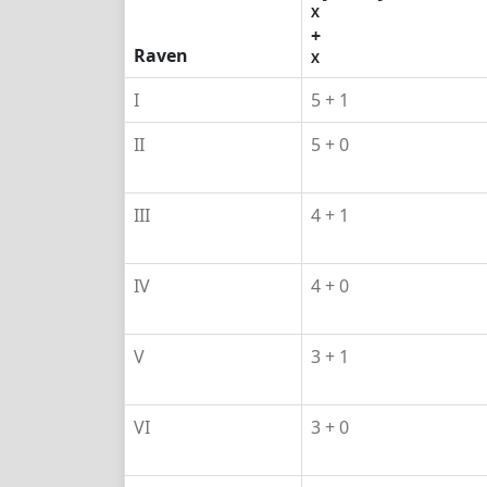
X
+
Raven
X
I
5 + 1
II
5 + 0
III
4 + 1
IV
4 + 0
V
3 + 1
VI
3 + 0