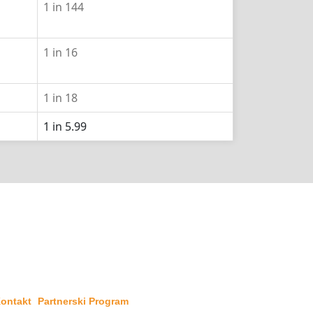
1 in 144
1 in 16
1 in 18
1 in 5.99
ontakt
Partnerski Program