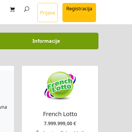
Registracija
Prijava
Informacije
avna
French Lotto
7.999.999,00 €