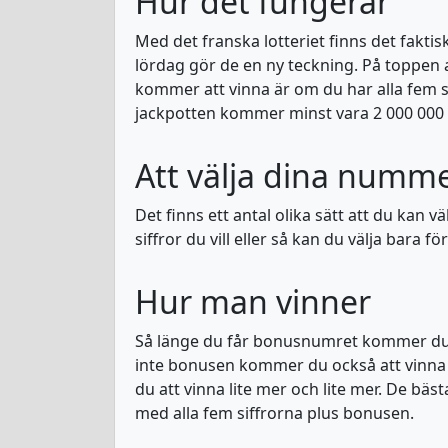
Hur det fungerar
Med det franska lotteriet finns det fakti
lördag gör de en ny teckning. På toppen
kommer att vinna är om du har alla fem s
jackpotten kommer minst vara 2 000 000 
Att välja dina numm
Det finns ett antal olika sätt att du kan v
siffror du vill eller så kan du välja bara för
Hur man vinner
Så länge du får bonusnumret kommer du a
inte bonusen kommer du också att vinna
du att vinna lite mer och lite mer. De bäs
med alla fem siffrorna plus bonusen.