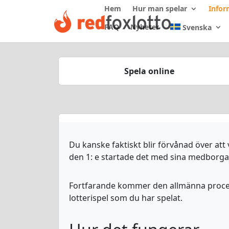
Hem
Hur man spelar
Infor
FAQ
Nyheter
Svenska
Spela online
Du kanske faktiskt blir förvånad över att ve
den 1: e startade det med sina medborgar
Fortfarande kommer den allmänna processe
lotterispel som du har spelat.