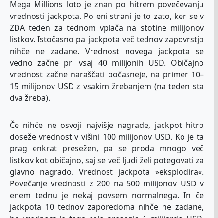
Mega Millions loto je znan po hitrem povečevanju
vrednosti jackpota. Po eni strani je to zato, ker se v
ZDA teden za tednom vplača na stotine milijonov
listkov. Istočasno pa jackpota več tednov zapovrstjo
nihče ne zadane. Vrednost novega jackpota se
vedno začne pri vsaj 40 milijonih USD. Običajno
vrednost začne naraščati počasneje, na primer 10–
15 milijonov USD z vsakim žrebanjem (na teden sta
dva žreba).
Če nihče ne osvoji najvišje nagrade, jackpot hitro
doseže vrednost v višini 100 milijonov USD. Ko je ta
prag enkrat presežen, pa se proda mnogo več
listkov kot običajno, saj se več ljudi želi potegovati za
glavno nagrado. Vrednost jackpota »eksplodira«.
Povečanje vrednosti z 200 na 500 milijonov USD v
enem tednu je nekaj povsem normalnega. In če
jackpota 10 tednov zaporedoma nihče ne zadane,