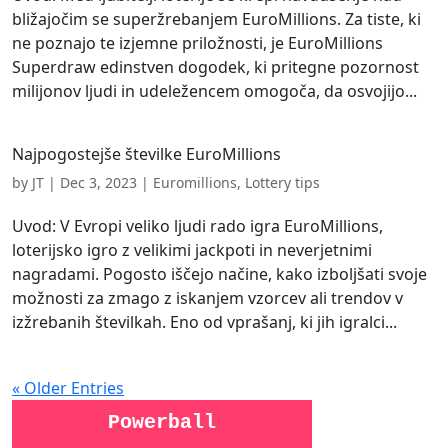
bližajočim se superžrebanjem EuroMillions. Za tiste, ki
ne poznajo te izjemne priložnosti, je EuroMillions
Superdraw edinstven dogodek, ki pritegne pozornost
milijonov ljudi in udeležencem omogoča, da osvojijo...
Najpogostejše številke EuroMillions
by
JT
|
Dec 3, 2023
|
Euromillions
,
Lottery tips
Uvod: V Evropi veliko ljudi rado igra EuroMillions,
loterijsko igro z velikimi jackpoti in neverjetnimi
nagradami. Pogosto iščejo načine, kako izboljšati svoje
možnosti za zmago z iskanjem vzorcev ali trendov v
izžrebanih številkah. Eno od vprašanj, ki jih igralci...
« Older Entries