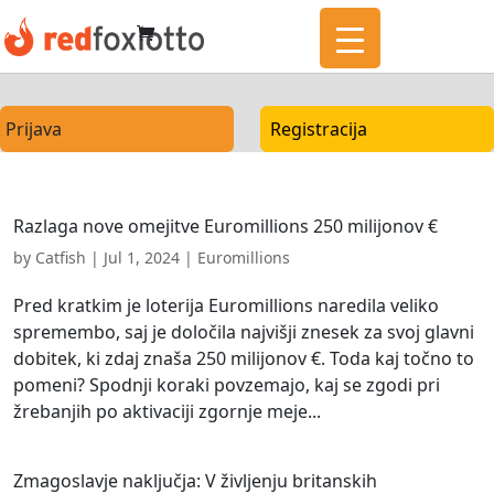
Prijava
Registracija
Razlaga nove omejitve Euromillions 250 milijonov €
by
Catfish
|
Jul 1, 2024
|
Euromillions
Pred kratkim je loterija Euromillions naredila veliko
spremembo, saj je določila najvišji znesek za svoj glavni
dobitek, ki zdaj znaša 250 milijonov €. Toda kaj točno to
pomeni? Spodnji koraki povzemajo, kaj se zgodi pri
žrebanjih po aktivaciji zgornje meje...
Zmagoslavje naključja: V življenju britanskih