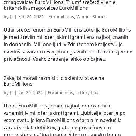
zmagovalcev EuroMillions: Triumf sreče: življenje
britanskih zmagovalcev EuroMillions
by
JT
|
Feb 24, 2024
|
Euromillions
,
Winner Stories
Udar sreče: fenomen EuroMillions Loterija EuroMillions
je med številnimi loterijskimi igrami ena najbolj znanih
in donosnih. Milijone ljudi v Združenem kraljestvu je
navdušila zaradi neverjetnih glavnih dobitkov in izjemne
privlačnosti. Vsako žrebanje lahko običajne...
Zakaj bi morali razmisliti o sklenitvi stave na
EuroMillions
by
JT
|
Jan 29, 2024
|
Euromillions
,
Lottery tips
Uvod: EuroMillions je med najbolj donosnimi in
vznemirljivimi loterijskimi igrami. Ljubitelje loterije po
vsem svetu je igra EuroMillions očarala in navdušila
zaradi velikih dobitkov, globalne privlačnosti in
preprostega načina igranja. V tem prispevku bomo