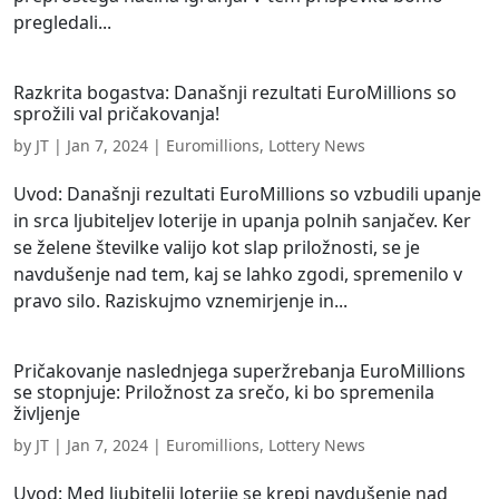
pregledali...
Razkrita bogastva: Današnji rezultati EuroMillions so
sprožili val pričakovanja!
by
JT
|
Jan 7, 2024
|
Euromillions
,
Lottery News
Uvod: Današnji rezultati EuroMillions so vzbudili upanje
in srca ljubiteljev loterije in upanja polnih sanjačev. Ker
se želene številke valijo kot slap priložnosti, se je
navdušenje nad tem, kaj se lahko zgodi, spremenilo v
pravo silo. Raziskujmo vznemirjenje in...
Pričakovanje naslednjega superžrebanja EuroMillions
se stopnjuje: Priložnost za srečo, ki bo spremenila
življenje
by
JT
|
Jan 7, 2024
|
Euromillions
,
Lottery News
Uvod: Med ljubitelji loterije se krepi navdušenje nad