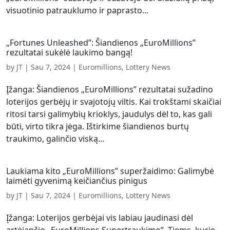
visuotinio patrauklumo ir paprasto...
„Fortunes Unleashed”: Šiandienos „EuroMillions”
rezultatai sukėlė laukimo bangą!
by
JT
|
Sau 7, 2024
|
Euromillions
,
Lottery News
Įžanga: Šiandienos „EuroMillions” rezultatai sužadino
loterijos gerbėjų ir svajotojų viltis. Kai trokštami skaičiai
ritosi tarsi galimybių krioklys, jaudulys dėl to, kas gali
būti, virto tikra jėga. Ištirkime šiandienos burtų
traukimo, galinčio viską...
Laukiama kito „EuroMillions” superžaidimo: Galimybė
laimėti gyvenimą keičiančius pinigus
by
JT
|
Sau 7, 2024
|
Euromillions
,
Lottery News
Įžanga: Loterijos gerbėjai vis labiau jaudinasi dėl