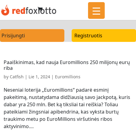
Prisijungti
Registruotis
Paaiškinimas, kad nauja Euromillions 250 milijonų eurų
riba
by
Catfish
|
Lie 1, 2024
|
Euromillions
Neseniai loterija „Euromillions“ padarė esminį
pakeitimą, nustatydama didžiausią savo jackpotą, kuris
dabar yra 250 mln. Bet ką tiksliai tai reiškia? Toliau
pateikiami žingsniai apibendrina, kas vyksta burtų
traukimo metu po EuroMillions viršutinės ribos
aktyvinimo....