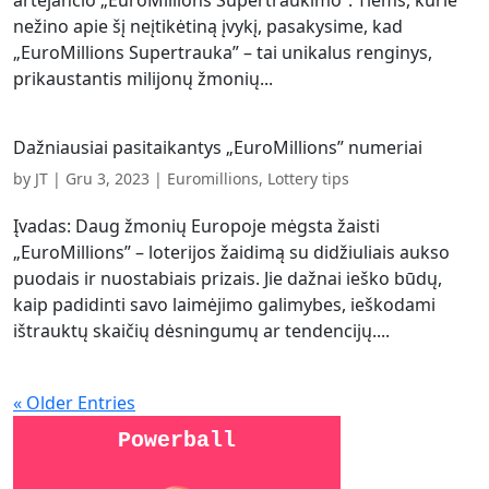
artėjančio „EuroMillions Supertraukimo”. Tiems, kurie
nežino apie šį neįtikėtiną įvykį, pasakysime, kad
„EuroMillions Supertrauka” – tai unikalus renginys,
prikaustantis milijonų žmonių...
Dažniausiai pasitaikantys „EuroMillions” numeriai
by
JT
|
Gru 3, 2023
|
Euromillions
,
Lottery tips
Įvadas: Daug žmonių Europoje mėgsta žaisti
„EuroMillions” – loterijos žaidimą su didžiuliais aukso
puodais ir nuostabiais prizais. Jie dažnai ieško būdų,
kaip padidinti savo laimėjimo galimybes, ieškodami
ištrauktų skaičių dėsningumų ar tendencijų....
« Older Entries