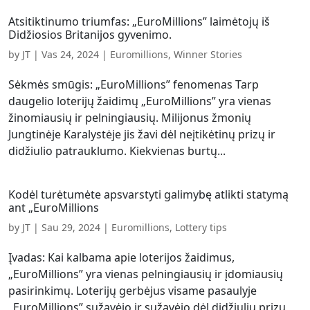
Atsitiktinumo triumfas: „EuroMillions” laimėtojų iš
Didžiosios Britanijos gyvenimo.
by
JT
|
Vas 24, 2024
|
Euromillions
,
Winner Stories
Sėkmės smūgis: „EuroMillions” fenomenas Tarp
daugelio loterijų žaidimų „EuroMillions” yra vienas
žinomiausių ir pelningiausių. Milijonus žmonių
Jungtinėje Karalystėje jis žavi dėl neįtikėtinų prizų ir
didžiulio patrauklumo. Kiekvienas burtų...
Kodėl turėtumėte apsvarstyti galimybę atlikti statymą
ant „EuroMillions
by
JT
|
Sau 29, 2024
|
Euromillions
,
Lottery tips
Įvadas: Kai kalbama apie loterijos žaidimus,
„EuroMillions” yra vienas pelningiausių ir įdomiausių
pasirinkimų. Loterijų gerbėjus visame pasaulyje
„EuroMillions” sužavėjo ir sužavėjo dėl didžiulių prizų,