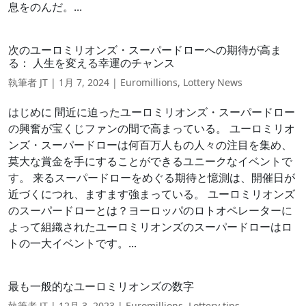
息をのんだ。...
次のユーロミリオンズ・スーパードローへの期待が高ま
る： 人生を変える幸運のチャンス
執筆者
JT
|
1月 7, 2024
|
Euromillions
,
Lottery News
はじめに 間近に迫ったユーロミリオンズ・スーパードロー
の興奮が宝くじファンの間で高まっている。 ユーロミリオ
ンズ・スーパードローは何百万人もの人々の注目を集め、
莫大な賞金を手にすることができるユニークなイベントで
す。 来るスーパードローをめぐる期待と憶測は、開催日が
近づくにつれ、ますます強まっている。 ユーロミリオンズ
のスーパードローとは？ヨーロッパのロトオペレーターに
よって組織されたユーロミリオンズのスーパードローはロ
トの一大イベントです。...
最も一般的なユーロミリオンズの数字
執筆者
JT
|
12月 3, 2023
|
Euromillions
,
Lottery tips