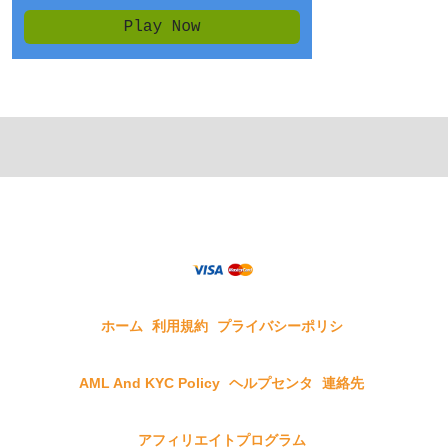
ホーム
利用規約
プライバシーポリシ
AML And KYC Policy
ヘルプセンタ
連絡先
アフィリエイトプログラム