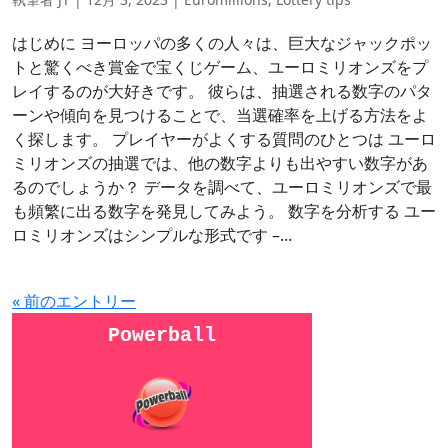
はじめに ヨーロッパの多くの人々は、巨大なジャックポッ
トと驚くべき賞金で宝くじゲーム、ユーロミリオンズをプ
レイするのが大好きです。 彼らは、抽選される数字のパタ
ーンや傾向を見つけることで、当選確率を上げる方法をよ
く探します。 プレイヤーがよくする質問のひとつは ユーロ
ミリオンズの抽選では、他の数字よりも出やすい数字があ
るのでしょうか？ データを調べて、ユーロミリオンズで最
も頻繁に出る数字を発見してみよう。 数字を分析する ユー
ロミリオンズはシンプルな形式です –...
« 前のエントリー