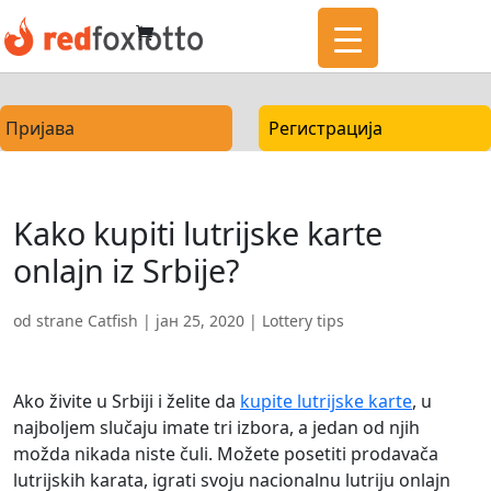
Пријава
Регистрација
Kako kupiti lutrijske karte
onlajn iz Srbije?
od strane
Catfish
|
јан 25, 2020
|
Lottery tips
Ako živite u Srbiji i želite da
kupite lutrijske karte
, u
najboljem slučaju imate tri izbora, a jedan od njih
možda nikada niste čuli. Možete posetiti prodavača
lutrijskih karata, igrati svoju nacionalnu lutriju onlajn