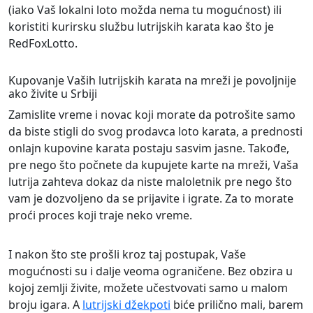
(iako Vaš lokalni loto možda nema tu mogućnost) ili
koristiti kurirsku službu lutrijskih karata kao što je
RedFoxLotto.
Kupovanje Vaših lutrijskih karata na mreži je povoljnije
ako živite u Srbiji
Zamislite vreme i novac koji morate da potrošite samo
da biste stigli do svog prodavca loto karata, a prednosti
onlajn kupovine karata postaju sasvim jasne. Takođe,
pre nego što počnete da kupujete karte na mreži, Vaša
lutrija zahteva dokaz da niste maloletnik pre nego što
vam je dozvoljeno da se prijavite i igrate. Za to morate
proći proces koji traje neko vreme.
I nakon što ste prošli kroz taj postupak, Vaše
mogućnosti su i dalje veoma ograničene. Bez obzira u
kojoj zemlji živite, možete učestvovati samo u malom
broju igara. A
lutrijski džekpoti
biće prilično mali, barem