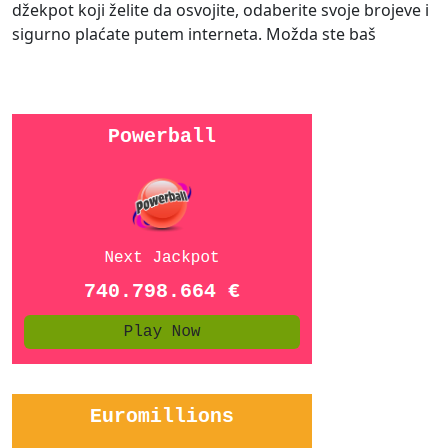
džekpot koji želite da osvojite, odaberite svoje brojeve i
sigurno plaćate putem interneta. Možda ste baš