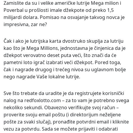
Zamislite da su i velike američke lutrije Mega milion i
Poverbal u prošlosti imale džekpote od preko 1,5
milijardi dolara. Pomisao na osvajanje takvog novca je
impresivna, zar ne?
Čak i ako je lutrijska karta dvostruko skuplja za lutriju
kao što je Mega Millions, jednostavna je činjenica da je
džekpot verovatno deset puta veći, što znači da će
pametni loto igrač izabrati veći džekpot. Pored toga,
čak i nagrade drugog i trećeg nivoa su uglavnom bolje
nego nagrade Vaše lokalne lutrije.
Sve što trebate da uradite je da registrujete korisnički
nalog na redfoxlotto.com – za to vam je potrebno svega
nekoliko sekundi. Obavezno verifikujte svoj račun –
proverite svoju email poštu (i direktorijum neželjene
pošte za svaki slučaj), pronađite potvrdni email i kliknite
vezu za potvrdu. Sada se možete prijaviti i odabrati