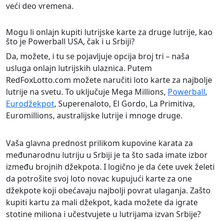
veći deo vremena.
Mogu li onlajn kupiti lutrijske karte za druge lutrije, kao
što je Powerball USA, čak i u Srbiji?
Da, možete, i tu se pojavljuje opcija broj tri – naša
usluga onlajn lutrijskih ulaznica. Putem
RedFoxLotto.com možete naručiti loto karte za najbolje
lutrije na svetu. To uključuje Mega Millions,
Powerball
,
Eurodžekpot
, Superenaloto, El Gordo, La Primitiva,
Euromillions, australijske lutrije i mnoge druge.
Vaša glavna prednost prilikom kupovine karata za
međunarodnu lutriju u Srbiji je ta što sada imate izbor
između brojnih džekpota. I logično je da ćete uvek želeti
da potrošite svoj loto novac kupujući karte za one
džekpote koji obećavaju najbolji povrat ulaganja. Zašto
kupiti kartu za mali džekpot, kada možete da igrate
stotine miliona i učestvujete u lutrijama izvan Srbije?