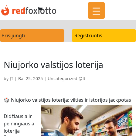
Prisijungti
Registruotis
Niujorko valstijos loterija
by
JT
|
Bal 25, 2025
|
Uncategorized @lt
🎲 Niujorko valstijos loterija: vilties ir istorijos jackpotas
Didžiausia ir
pelningiausia
loterija