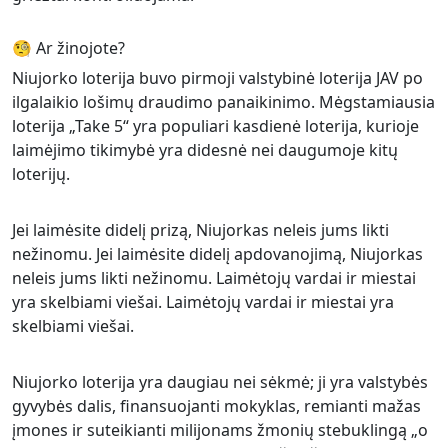
🧐 Ar žinojote?
Niujorko loterija buvo pirmoji valstybinė loterija JAV po
ilgalaikio lošimų draudimo panaikinimo. Mėgstamiausia
loterija „Take 5“ yra populiari kasdienė loterija, kurioje
laimėjimo tikimybė yra didesnė nei daugumoje kitų
loterijų.
Jei laimėsite didelį prizą, Niujorkas neleis jums likti
nežinomu. Jei laimėsite didelį apdovanojimą, Niujorkas
neleis jums likti nežinomu. Laimėtojų vardai ir miestai
yra skelbiami viešai. Laimėtojų vardai ir miestai yra
skelbiami viešai.
Niujorko loterija yra daugiau nei sėkmė; ji yra valstybės
gyvybės dalis, finansuojanti mokyklas, remianti mažas
įmones ir suteikianti milijonams žmonių stebuklingą „o