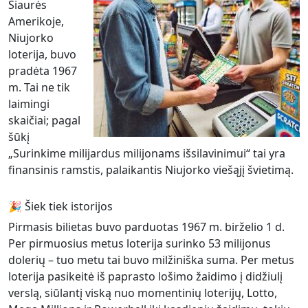
Šiaurės
Amerikoje,
Niujorko
loterija, buvo
pradėta 1967
m. Tai ne tik
laimingi
skaičiai; pagal
šūkį
„Surinkime milijardus milijonams išsilavinimui“ tai yra
finansinis ramstis, palaikantis Niujorko viešąjį švietimą.
🎉 Šiek tiek istorijos
Pirmasis bilietas buvo parduotas 1967 m. birželio 1 d.
Per pirmuosius metus loterija surinko 53 milijonus
dolerių – tuo metu tai buvo milžiniška suma. Per metus
loterija pasikeitė iš paprasto lošimo žaidimo į didžiulį
verslą, siūlantį viską nuo momentinių loterijų, Lotto,