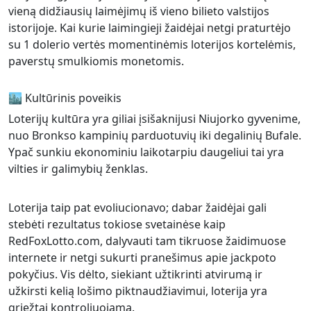
vieną didžiausių laimėjimų iš vieno bilieto valstijos
istorijoje. Kai kurie laimingieji žaidėjai netgi praturtėjo
su 1 dolerio vertės momentinėmis loterijos kortelėmis,
paverstų smulkiomis monetomis.
🏙️ Kultūrinis poveikis
Loterijų kultūra yra giliai įsišaknijusi Niujorko gyvenime,
nuo Bronkso kampinių parduotuvių iki degalinių Bufale.
Ypač sunkiu ekonominiu laikotarpiu daugeliui tai yra
vilties ir galimybių ženklas.
Loterija taip pat evoliucionavo; dabar žaidėjai gali
stebėti rezultatus tokiose svetainėse kaip
RedFoxLotto.com, dalyvauti tam tikruose žaidimuose
internete ir netgi sukurti pranešimus apie jackpoto
pokyčius. Vis dėlto, siekiant užtikrinti atvirumą ir
užkirsti kelią lošimo piktnaudžiavimui, loterija yra
griežtai kontroliuojama.