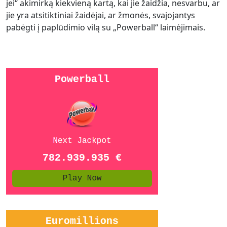
jei“ akimirką kiekvieną kartą, kai jie žaidžia, nesvarbu, ar
jie yra atsitiktiniai žaidėjai, ar žmonės, svajojantys
pabėgti į paplūdimio vilą su „Powerball“ laimėjimais.