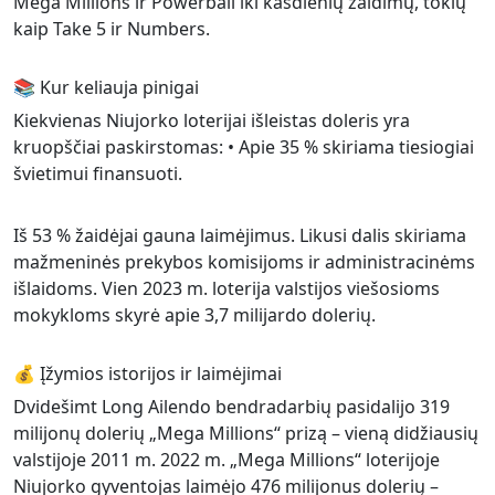
Mega Millions ir Powerball iki kasdienių žaidimų, tokių
kaip Take 5 ir Numbers.
📚 Kur keliauja pinigai
Kiekvienas Niujorko loterijai išleistas doleris yra
kruopščiai paskirstomas: • Apie 35 % skiriama tiesiogiai
švietimui finansuoti.
Iš 53 % žaidėjai gauna laimėjimus. Likusi dalis skiriama
mažmeninės prekybos komisijoms ir administracinėms
išlaidoms. Vien 2023 m. loterija valstijos viešosioms
mokykloms skyrė apie 3,7 milijardo dolerių.
💰 Įžymios istorijos ir laimėjimai
Dvidešimt Long Ailendo bendradarbių pasidalijo 319
milijonų dolerių „Mega Millions“ prizą – vieną didžiausių
valstijoje 2011 m. 2022 m. „Mega Millions“ loterijoje
Niujorko gyventojas laimėjo 476 milijonus dolerių –