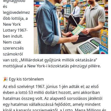
legnagyobb
és
legjövedelmez
őbb lottója, a
New York
Lottery 1967-
ben indult.
Nem csak
szerencsés
számokról
van szó; „Milliárdokat gyűjtünk milliók oktatására”
mottójával a New York-i közoktatás pénzügyi pillére.
🎉 Egy kis történelem
Az első szelvényt 1967. június 1-jén adták el; az első
évben a lottó 53 millió dollárt hozott, ami akkoriban
hatalmas összeg volt. Az alapvető sorsolásos játéktól
egy hatalmas vállalkozássá fejlődött, amely mindent
kínál a kaparós sorsjegyektől, a Lotto, Mega Millions és