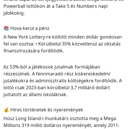
Powerball lottókon át a Take 5 és Numbers napi
játékokig.
📚 Hova kerül a pénz
A New York Lottery-re költött minden dollár gondosan
fel van osztva: • Körülbelül 35% közvetlenül az oktatás
finanszírozására fordítódik.
Az 53%-ból a játékosok jutalmak formájában
részesülnek. A fennmaradó rész kiskereskedelmi
jutalékokra és adminisztratív költségekre fordítódik. A
lottó csak 2023-ban körülbelül 3,7 milliárd dollárt
juttatott az állami iskoláknak.
💰 Híres történetek és nyeremények
Húsz Long Island-i munkatárs osztotta meg a Mega
Millions 319 millió dolláros nyereményét, amely 2011-