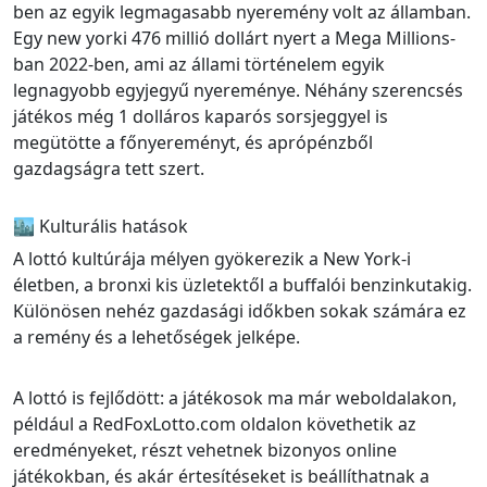
ben az egyik legmagasabb nyeremény volt az államban.
Egy new yorki 476 millió dollárt nyert a Mega Millions-
ban 2022-ben, ami az állami történelem egyik
legnagyobb egyjegyű nyereménye. Néhány szerencsés
játékos még 1 dolláros kaparós sorsjeggyel is
megütötte a főnyereményt, és aprópénzből
gazdagságra tett szert.
🏙️ Kulturális hatások
A lottó kultúrája mélyen gyökerezik a New York-i
életben, a bronxi kis üzletektől a buffalói benzinkutakig.
Különösen nehéz gazdasági időkben sokak számára ez
a remény és a lehetőségek jelképe.
A lottó is fejlődött: a játékosok ma már weboldalakon,
például a RedFoxLotto.com oldalon követhetik az
eredményeket, részt vehetnek bizonyos online
játékokban, és akár értesítéseket is beállíthatnak a