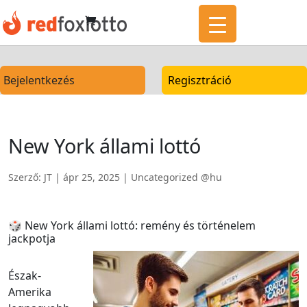
Bejelentkezés
Regisztráció
New York állami lottó
Szerző:
JT
|
ápr 25, 2025
|
Uncategorized @hu
🎲 New York állami lottó: remény és történelem
jackpotja
Észak-
Amerika