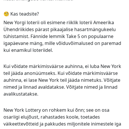
🧐 Kas teadsite?
New Yorgi loterii oli esimene riiklik loterii Ameerika
Ühendriikides pärast pikaajalise hasartmängukeelu
tühistamist. Fännide lemmik Take 5 on populaarne
igapäevane mäng, mille võiduvõimalused on paremad
kui enamikul loteriidel.
Kui võidate märkimisväärse auhinna, ei luba New York
teil jääda anonüümseks. Kui võidate märkimisväärse
auhinna, ei lase New York teil jääda nimetuks. Võitjate
nimed ja linnad avaldatakse. Võitjate nimed ja linnad
avalikustatakse.
New York Lottery on rohkem kui õnn; see on osa
osariigi elujõust, rahastades koole, toetades
väikeettevõtteid ja pakkudes miljonitele inimestele iga