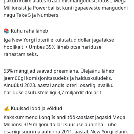
pakub kõike alates kraapimismängudest, lotost, Mega
Millionsist ja Powerballist kuni igapäevaste mängudeni
nagu Take 5 ja Numbers.
📚 Kuhu raha läheb
Iga New Yorgi loteriile kulutatud dollar jagatakse
hoolikalt: • Umbes 35% läheb otse hariduse
rahastamiseks.
53% mängijad saavad preemiana. Ülejäänu läheb
jaemüügi komisjonitasudeks ja halduskuludeks.
Ainuüksi 2023. aastal andis loterii osariigi avaliku
hariduse asutustele ligi 3,7 miljardit dollarit.
💰 Kuulsad lood ja võidud
Kakskümmend Long Islandi töökaaslast jagasid Mega
Millionsi 319 miljoni dollari suuruse auhinna – ühe
osariigi suurima auhinna 2011. aastal. New Yorgi elanik