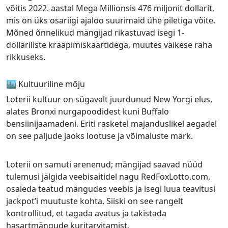
võitis 2022. aastal Mega Millionsis 476 miljonit dollarit,
mis on üks osariigi ajaloo suurimaid ühe piletiga võite.
Mõned õnnelikud mängijad rikastuvad isegi 1-
dollariliste kraapimiskaartidega, muutes väikese raha
rikkuseks.
🏙️ Kultuuriline mõju
Loterii kultuur on sügavalt juurdunud New Yorgi elus,
alates Bronxi nurgapoodidest kuni Buffalo
bensiinijaamadeni. Eriti rasketel majanduslikel aegadel
on see paljude jaoks lootuse ja võimaluste märk.
Loterii on samuti arenenud; mängijad saavad nüüd
tulemusi jälgida veebisaitidel nagu RedFoxLotto.com,
osaleda teatud mängudes veebis ja isegi luua teavitusi
jackpot’i muutuste kohta. Siiski on see rangelt
kontrollitud, et tagada avatus ja takistada
hasartmängude kuritarvitamist.