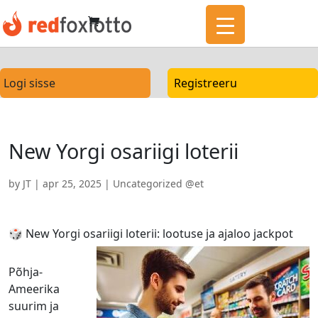
Logi sisse
Registreeru
New Yorgi osariigi loterii
by
JT
|
apr 25, 2025
|
Uncategorized @et
🎲 New Yorgi osariigi loterii: lootuse ja ajaloo jackpot
Põhja-
Ameerika
suurim ja