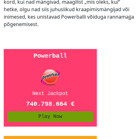
kord, kui nad mängivad, maagilist „mis oleks, kui“
hetke, olgu nad siis juhuslikud kraapimismängijad või
inimesed, kes unistavad Powerballi võiduga rannamajja
põgenemisest.