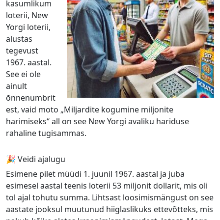
kasumlikum
loterii, New
Yorgi loterii,
alustas
tegevust
1967. aastal.
See ei ole
ainult
õnnenumbrit
est, vaid moto „Miljardite kogumine miljonite
harimiseks“ all on see New Yorgi avaliku hariduse
rahaline tugisammas.
🎉 Veidi ajalugu
Esimene pilet müüdi 1. juunil 1967. aastal ja juba
esimesel aastal teenis loterii 53 miljonit dollarit, mis oli
tol ajal tohutu summa. Lihtsast loosimismängust on see
aastate jooksul muutunud hiiglaslikuks ettevõtteks, mis