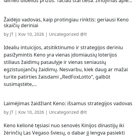
laimėti didelius prizus. Tačiau štai tiesa: žinojimas apie...
Žaidėjo vadovas, kaip protingiau rinktis: geriausi Keno
skaičių deriniai
by
JT
|
Kov 10, 2026
|
Uncategorized @lt
Idealiu intuicijos, atsitiktinumo ir strategijos deriniu
pasižymintis Keno yra vienas įdomiausių loterijos
stiliaus žaidimų pasaulyje ir vienas seniausių
egzistuojančių žaidimų. Nesvarbu, kiek daug ar mažai
turite patirties žaisdami „RedFoxLotto“, galbūt
susimąstėte,...
Laimėjimas žaidžiant Keno: išsamus strategijos vadovas
by
JT
|
Kov 10, 2026
|
Uncategorized @lt
Keno kelionė tęsiasi nuo senovės Kinijos dinastijų iki
žėrinčių Las Vegaso šviesų, o dabar jį lengva pasiekti