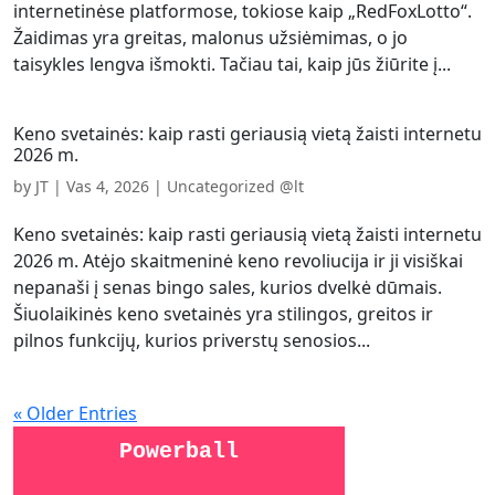
internetinėse platformose, tokiose kaip „RedFoxLotto“.
Žaidimas yra greitas, malonus užsiėmimas, o jo
taisykles lengva išmokti. Tačiau tai, kaip jūs žiūrite į...
Keno svetainės: kaip rasti geriausią vietą žaisti internetu
2026 m.
by
JT
|
Vas 4, 2026
|
Uncategorized @lt
Keno svetainės: kaip rasti geriausią vietą žaisti internetu
2026 m. Atėjo skaitmeninė keno revoliucija ir ji visiškai
nepanaši į senas bingo sales, kurios dvelkė dūmais.
Šiuolaikinės keno svetainės yra stilingos, greitos ir
pilnos funkcijų, kurios priverstų senosios...
« Older Entries