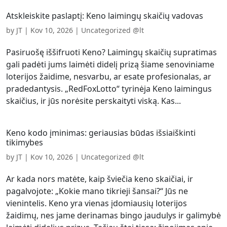
Atskleiskite paslaptį: Keno laimingų skaičių vadovas
by
JT
|
Kov 10, 2026
|
Uncategorized @lt
Pasiruošę iššifruoti Keno? Laimingų skaičių supratimas
gali padėti jums laimėti didelį prizą šiame senoviniame
loterijos žaidime, nesvarbu, ar esate profesionalas, ar
pradedantysis. „RedFoxLotto“ tyrinėja Keno laimingus
skaičius, ir jūs norėsite perskaityti viską. Kas...
Keno kodo įminimas: geriausias būdas išsiaiškinti
tikimybes
by
JT
|
Kov 10, 2026
|
Uncategorized @lt
Ar kada nors matėte, kaip šviečia keno skaičiai, ir
pagalvojote: „Kokie mano tikrieji šansai?“ Jūs ne
vienintelis. Keno yra vienas įdomiausių loterijos
žaidimų, nes jame derinamas bingo jaudulys ir galimybė