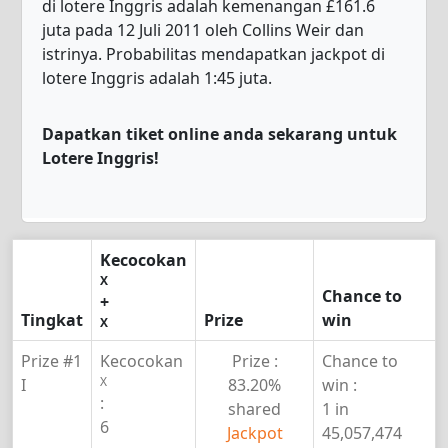
di lotere Inggris adalah kemenangan £161.6
juta pada 12 Juli 2011 oleh Collins Weir dan
istrinya. Probabilitas mendapatkan jackpot di
lotere Inggris adalah 1:45 juta.
Dapatkan tiket online anda sekarang untuk
Lotere Inggris!
Kecocokan
X
Chance to
+
Tingkat
Prize
win
X
Prize #1
Kecocokan
Prize :
Chance to
X
I
83.20%
win :
:
shared
1 in
6
Jackpot
45,057,474