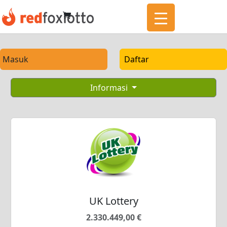
Masuk
Daftar
Informasi
UK Lottery
2.330.449,00 €