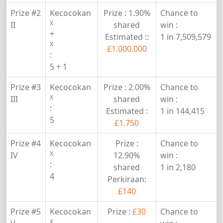
Prize #2
Kecocokan
Prize :
1.90%
Chance to
X
II
shared
win :
+
Estimated ::
1 in 7,509,579
X
£1.000.000
:
5 + 1
Prize #3
Kecocokan
Prize :
2.00%
Chance to
X
III
shared
win :
:
Estimated :
1 in 144,415
5
£1.750
Prize #4
Kecocokan
Prize :
Chance to
X
IV
12.90%
win :
:
shared
1 in 2,180
4
Perkiraan:
£140
Prize #5
Kecocokan
Prize :
£30
Chance to
X