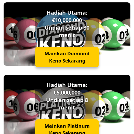
Hadiah Utama:
€10,000,000
Undian setiap 30
menit
Mainkan Diamond
Keno Sekarang
Hadiah Utama:
€5,000,000
Undian setiap 8
menit
Mainkan Platinum
Keno Sekarang