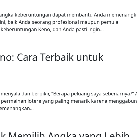
 angka keberuntungan dapat membantu Anda memenangk
ini, baik Anda seorang profesional maupun pemula.
eberuntungan Keno, dan Anda pasti ingin...
o: Cara Terbaik untuk
menyala dan berpikir, “Berapa peluang saya sebenarnya?”
tu permainan lotere yang paling menarik karena menggabu
emenangkan...
k Memilih Angka yang Lebih