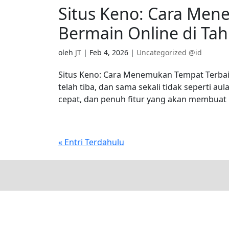
Situs Keno: Cara Men
Bermain Online di Ta
oleh
JT
|
Feb 4, 2026
|
Uncategorized @id
Situs Keno: Cara Menemukan Tempat Terbaik
telah tiba, dan sama sekali tidak seperti a
cepat, dan penuh fitur yang akan membuat pe
« Entri Terdahulu