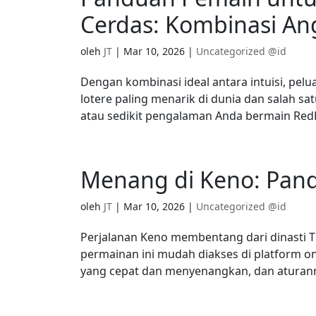
Cerdas: Kombinasi An
oleh
JT
|
Mar 10, 2026
|
Uncategorized @id
Dengan kombinasi ideal antara intuisi, pel
lotere paling menarik di dunia dan salah s
atau sedikit pengalaman Anda bermain RedF
Menang di Keno: Pand
oleh
JT
|
Mar 10, 2026
|
Uncategorized @id
Perjalanan Keno membentang dari dinasti 
permainan ini mudah diakses di platform o
yang cepat dan menyenangkan, dan aturanny