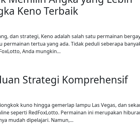
gka Keno Terbaik
uang, dan strategi, Keno adalah salah satu permainan berga
atu permainan tertua yang ada. Tidak peduli seberapa banya
oxLotto, Anda mungkin...
uan Strategi Komprehensif
Tiongkok kuno hingga gemerlap lampu Las Vegas, dan seka
nline seperti RedFoxLotto. Permainan ini merupakan hibura
a mudah dipelajari. Namun,...