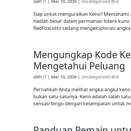
oleh
JT
|
Mar 10, 2026
|
Uncategorized @id
Siap untuk menguraikan Keno? Memahami
hadiah besar dalam permainan lotere kuno 
RedFoxLotto sedang mengeksplorasi angka k
Mengungkap Kode Ken
Mengetahui Peluang
oleh
JT
|
Mar 10, 2026
|
Uncategorized @id
Pernahkah Anda melihat angka-angka keno 
bukan satu-satunya. Keno adalah salah sa
sensasi bingo dengan kesempatan untuk m
Panduan Pemain untu