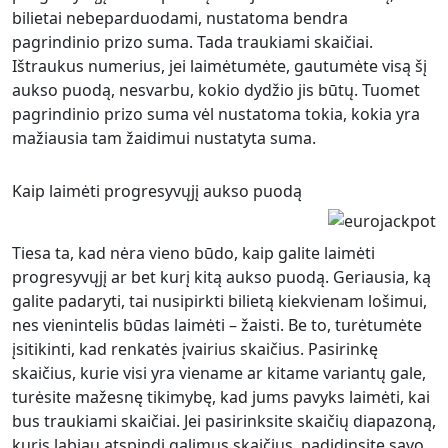
bilietai nebeparduodami, nustatoma bendra
pagrindinio prizo suma. Tada traukiami skaičiai.
Ištraukus numerius, jei laimėtumėte, gautumėte visą šį
aukso puodą, nesvarbu, kokio dydžio jis būtų. Tuomet
pagrindinio prizo suma vėl nustatoma tokia, kokia yra
mažiausia tam žaidimui nustatyta suma.
Kaip laimėti progresyvųjį aukso puodą
Tiesa ta, kad nėra vieno būdo, kaip galite laimėti
progresyvųjį ar bet kurį kitą aukso puodą. Geriausia, ką
galite padaryti, tai nusipirkti bilietą kiekvienam lošimui,
nes vienintelis būdas laimėti – žaisti. Be to, turėtumėte
įsitikinti, kad renkatės įvairius skaičius. Pasirinkę
skaičius, kurie visi yra viename ar kitame variantų gale,
turėsite mažesnę tikimybę, kad jums pavyks laimėti, kai
bus traukiami skaičiai. Jei pasirinksite skaičių diapazoną,
kuris labiau atspindi galimus skaičius, padidinsite savo