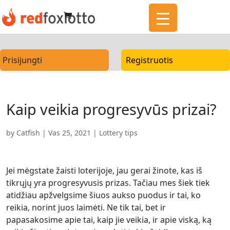
Prisijungti
Registruotis
Kaip veikia progresyvūs prizai?
by
Catfish
|
Vas 25, 2021
|
Lottery tips
Jei mėgstate žaisti loterijoje, jau gerai žinote, kas iš
tikrųjų yra progresyvusis prizas. Tačiau mes šiek tiek
atidžiau apžvelgsime šiuos aukso puodus ir tai, ko
reikia, norint juos laimėti. Ne tik tai, bet ir
papasakosime apie tai, kaip jie veikia, ir apie viską, ką