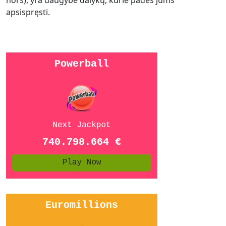
nors), yra daugybė dalykų, kurie padės jums
apsispręsti.