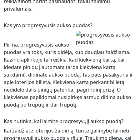
reikia žinoti norint pasinaudoti tokių žaidimų
privalumais.
Kas yra progresyvusis aukso puodas?
Pirma, progresyvusis aukso
puodas yra toks, kuris didėja, kuo daugiau žaidžiama.
Kazino aplinkoje tai reiškia, kad kiekvieną kartą, kai
įdedate pinigų į automatą (arba kiekvieną kartą
sukdami), didinate aukso puodą. Tas pats pasakytina ir
apie loterijos bilietą. Kiekvieną kartą perkant bilietą
nedidelė dalis pinigų patenka į pagrindinį prizą. O
kiekvienas papildomai nusipirkęs asmuo didina aukso
puodą po truputį ir dar truputį.
Kas nutinka, kai laimite progresyvųjį aukso puodą?
Kai žaidžiate loterijos žaidimą, turite galimybę laimėti
progresyvųjį aukso puodą viršuje. Traukimo dieną, kai