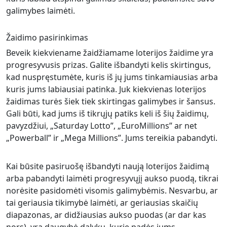
galimybes laimėti.
Žaidimo pasirinkimas
Beveik kiekviename žaidžiamame loterijos žaidime yra
progresyvusis prizas. Galite išbandyti kelis skirtingus,
kad nuspręstumėte, kuris iš jų jums tinkamiausias arba
kuris jums labiausiai patinka. Juk kiekvienas loterijos
žaidimas turės šiek tiek skirtingas galimybes ir šansus.
Gali būti, kad jums iš tikrųjų patiks keli iš šių žaidimų,
pavyzdžiui, „Saturday Lotto”, „EuroMillions” ar net
„Powerball” ir „Mega Millions”. Jums tereikia pabandyti.
Kai būsite pasiruošę išbandyti naują loterijos žaidimą
arba pabandyti laimėti progresyvųjį aukso puodą, tikrai
norėsite pasidomėti visomis galimybėmis. Nesvarbu, ar
tai geriausia tikimybė laimėti, ar geriausias skaičių
diapazonas, ar didžiausias aukso puodas (ar dar kas