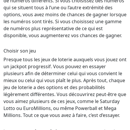
de numéros différents. Si vous choisissez des numéros
qui se situent tous à l’une ou l’autre extrémité des
options, vous avez moins de chances de gagner lorsque
les numéros sont tirés. Si vous choisissez une gamme
de numéros plus représentative de ce qui est
disponible, vous augmenterez vos chances de gagner.
Choisir son jeu
Presque tous les jeux de loterie auxquels vous jouez ont
un jackpot progressif. Vous pouvez en essayer
plusieurs afin de déterminer celui qui vous convient le
mieux ou celui qui vous plaît le plus. Après tout, chaque
jeu de loterie a des options et des probabilités
légèrement différentes. Vous découvrirez peut-être que
vous aimez plusieurs de ces jeux, comme le Saturday
Lotto ou EuroMillions, ou même Powerball et Mega
Millions. Tout ce que vous avez à faire, c’est d’essayer.