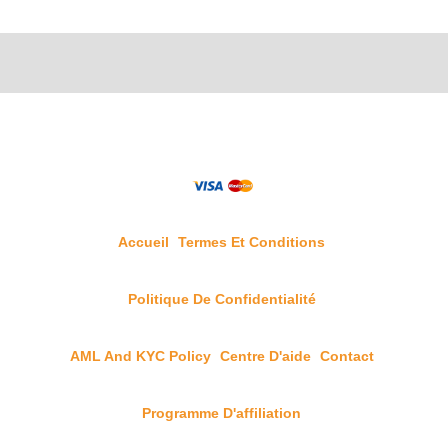
Accueil
Termes Et Conditions
Politique De Confidentialité
AML And KYC Policy
Centre D'aide
Contact
Programme D'affiliation