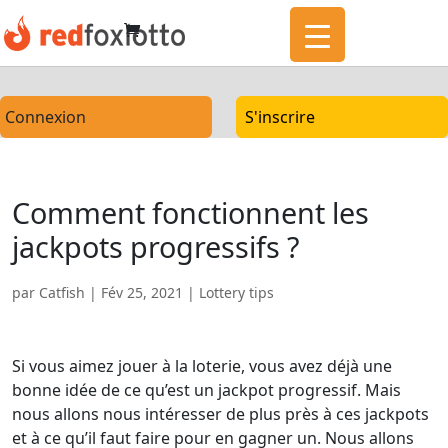
Connexion
S'inscrire
Comment fonctionnent les
jackpots progressifs ?
par
Catfish
|
Fév 25, 2021
|
Lottery tips
Si vous aimez jouer à la loterie, vous avez déjà une
bonne idée de ce qu’est un jackpot progressif. Mais
nous allons nous intéresser de plus près à ces jackpots
et à ce qu’il faut faire pour en gagner un. Nous allons