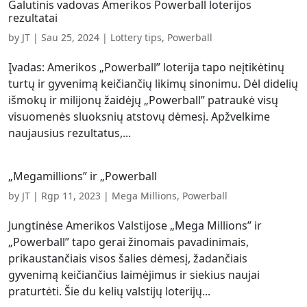
Galutinis vadovas Amerikos Powerball loterijos
rezultatai
by
JT
|
Sau 25, 2024
|
Lottery tips
,
Powerball
Įvadas: Amerikos „Powerball” loterija tapo neįtikėtinų
turtų ir gyvenimą keičiančių likimų sinonimu. Dėl didelių
išmokų ir milijonų žaidėjų „Powerball” patraukė visų
visuomenės sluoksnių atstovų dėmesį. Apžvelkime
naujausius rezultatus,...
„Megamillions” ir „Powerball
by
JT
|
Rgp 11, 2023
|
Mega Millions
,
Powerball
Jungtinėse Amerikos Valstijose „Mega Millions” ir
„Powerball” tapo gerai žinomais pavadinimais,
prikaustančiais visos šalies dėmesį, žadančiais
gyvenimą keičiančius laimėjimus ir siekius naujai
praturtėti. Šie du kelių valstijų loterijų...