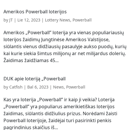
Amerikos Powerball loterijos
by
JT
|
Lie 12, 2023
|
Lottery News
,
Powerball
Amerikos „Powerball” loterija yra vienas populiariausių
loterijos žaidimų Jungtinėse Amerikos Valstijose,
siūlantis vienus didžiausių pasaulyje aukso puodų, kurių
kai kurie siekia šimtus milijonų ar net milijardus dolerių.
Žaidimas žaidžiamas 45...
DUK apie loteriją „Powerball
by
Catfish
|
Bal 6, 2023
|
News
,
Powerball
Kas yra loterija „Powerball” ir kaip ji veikia? Loterija
„Powerball” yra populiarus amerikietiškas loterijos
žaidimas, siūlantis didžiulius prizus. Norėdami žaisti
Powerball loterijoje, žaidėjai turi pasirinkti penkis
pagrindinius skaičius iš...