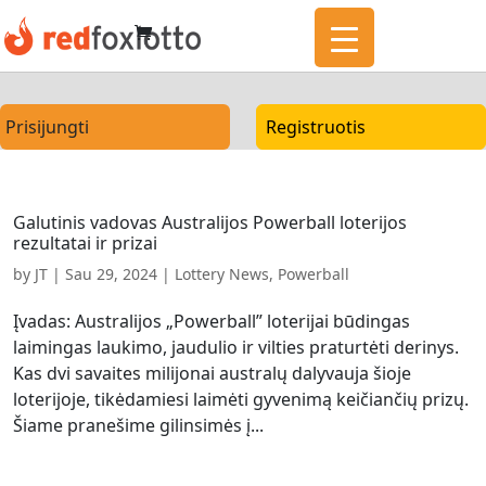
Prisijungti
Registruotis
Galutinis vadovas Australijos Powerball loterijos
rezultatai ir prizai
by
JT
|
Sau 29, 2024
|
Lottery News
,
Powerball
Įvadas: Australijos „Powerball” loterijai būdingas
laimingas laukimo, jaudulio ir vilties praturtėti derinys.
Kas dvi savaites milijonai australų dalyvauja šioje
loterijoje, tikėdamiesi laimėti gyvenimą keičiančių prizų.
Šiame pranešime gilinsimės į...