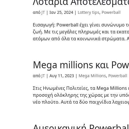
Λοταρία Αποτελέσματ
από
JT
|
Ιαν 25, 2024
|
Lottery tips
,
Powerball
Εισαγωγή: Powerball έχει γίνει συνώνυμο
ζωή. Με τις μεγάλες πληρωμές και τα εκατ
ατόμων από όλα τα κοινωνικά στρώματα. Α
Mega millions και Pow
από
JT
|
Αυγ 11, 2023
|
Mega Millions
,
Powerball
Στις Ηνωμένες Πολιτείες, τα Mega Millions
προσοχή ολόκληρης της χώρας με την υπόσ
νέο πλούτο. Αυτά τα δύο παιχνίδια λαχει
Αμερικανική Powerbal