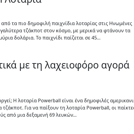
α από τα πιο δημοφιλή παιχνίδια λοταρίας στις Ηνωμένες
εγαλύτερα τζάκποτ στον κόσμο, με μερικά να φτάνουν τα
ρια δολάρια. Το παιχνίδι παίζεται σε 45...
τικά με τη λαχειοφόρο αγορά
ουργεί; Η λοταρία Powerball είναι ένα δημοφιλές αμερικαν
τζάκποτ. Για να παίξουν τη λοταρία Powerball, οι παίκτε
ύς από μια δεξαμενή 69 λευκών...