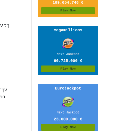
ν τη
την
για