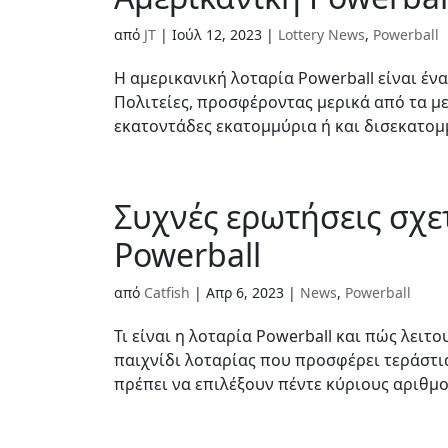
από
JT
|
Ιούλ 12, 2023
|
Lottery News
,
Powerball
Η αμερικανική λοταρία Powerball είναι έν
Πολιτείες, προσφέροντας μερικά από τα μ
εκατοντάδες εκατομμύρια ή και δισεκατομμύ
Συχνές ερωτήσεις σχε
Powerball
από
Catfish
|
Απρ 6, 2023
|
News
,
Powerball
Τι είναι η λοταρία Powerball και πώς λειτ
παιχνίδι λοταρίας που προσφέρει τεράστια 
πρέπει να επιλέξουν πέντε κύριους αριθμο