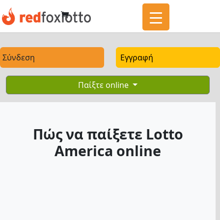
Σύνδεση
Εγγραφή
Παίξτε online
Πώς να παίξετε Lotto
America online