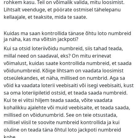
rohkem kasu. Teil on võimalik valida, mitu loosimist.
Lihtsalt veenduge, et pöörate ostmisel tähelepanu
kellaajale, et teaksite, mida te saate.
Kuidas ma saan kontrollida tänase õhtu loto numbreid
ja näha, kas ma võitsin jackpoti?
Kui sa otsid loteriivõidu numbreid, siis tahad teada,
millal need on saadaval, eks? On mitu erinevat
võimalust, kuidas saate kontrollida numbreid, et saada
võidunumbreid. Kõige lihtsam on vaadata loosimist
otseülekandes, et näha, millised on numbrid. Aga sa
võid ka vaadata loterii veebisaiti või isegi veebisaiti, kust
sa oma loteriipiletid ostsid, et teada saada numbreid.
Kui te ei viitsi hiljem teada saada, võite vaadata
kohalikku ajalehte või muid veebisaite, et teada saada,
millised on võidunumbrid. See on teie otsustada,
millisel viisil te soovite numbreid kontrollida ja kui
oluline on teada täna õhtul loto jackpoti numbreid
kohe.