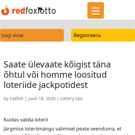
Logi sisse
Registreeru
Saate ülevaate kõigist täna
õhtul või homme loositud
loteriide jackpotidest
by
Catfish
|
juuli 18, 2020
|
Lottery tips
Kuidas valida loterii
Järgmise loteriimängu valimisel peate veenduma, et