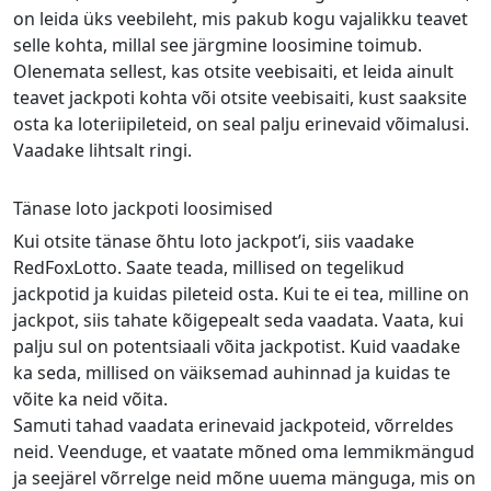
on leida üks veebileht, mis pakub kogu vajalikku teavet
selle kohta, millal see järgmine loosimine toimub.
Olenemata sellest, kas otsite veebisaiti, et leida ainult
teavet jackpoti kohta või otsite veebisaiti, kust saaksite
osta ka loteriipileteid, on seal palju erinevaid võimalusi.
Vaadake lihtsalt ringi.
Tänase loto jackpoti loosimised
Kui otsite tänase õhtu loto jackpot’i, siis vaadake
RedFoxLotto. Saate teada, millised on tegelikud
jackpotid ja kuidas pileteid osta. Kui te ei tea, milline on
jackpot, siis tahate kõigepealt seda vaadata. Vaata, kui
palju sul on potentsiaali võita jackpotist. Kuid vaadake
ka seda, millised on väiksemad auhinnad ja kuidas te
võite ka neid võita.
Samuti tahad vaadata erinevaid jackpoteid, võrreldes
neid. Veenduge, et vaatate mõned oma lemmikmängud
ja seejärel võrrelge neid mõne uuema mänguga, mis on