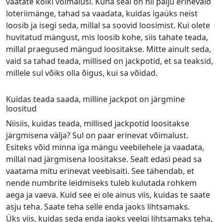
vaatate kõiki võimalusi. Kuna seal on nii palju erinevaid
loteriimänge, tahad sa vaadata, kuidas igaüks neist
loosib ja isegi seda, millal sa soovid loosimist. Kui olete
huvitatud mängust, mis loosib kohe, siis tahate teada,
millal praegused mängud loositakse. Mitte ainult seda,
vaid sa tahad teada, millised on jackpotid, et sa teaksid,
millele sul võiks olla õigus, kui sa võidad.
Kuidas teada saada, milline jackpot on järgmine
loositud
Niisiis, kuidas teada, millised jackpotid loositakse
järgmisena välja? Sul on paar erinevat võimalust.
Esiteks võid minna iga mängu veebilehele ja vaadata,
millal nad järgmisena loositakse. Sealt edasi pead sa
vaatama mitu erinevat veebisaiti. See tähendab, et
nende numbrite leidmiseks tuleb kulutada rohkem
aega ja vaeva. Kuid see ei ole ainus viis, kuidas te saate
asju teha. Saate teha selle enda jaoks lihtsamaks.
Üks viis, kuidas seda enda jaoks veelgi lihtsamaks teha,