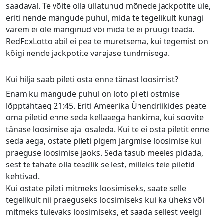
saadaval. Te võite olla üllatunud mõnede jackpotite üle,
eriti nende mängude puhul, mida te tegelikult kunagi
varem ei ole mänginud või mida te ei pruugi teada.
RedFoxLotto abil ei pea te muretsema, kui tegemist on
kõigi nende jackpotite varajase tundmisega.
Kui hilja saab pileti osta enne tänast loosimist?
Enamiku mängude puhul on loto pileti ostmise
lõpptähtaeg 21:45. Eriti Ameerika Ühendriikides peate
oma piletid enne seda kellaaega hankima, kui soovite
tänase loosimise ajal osaleda. Kui te ei osta piletit enne
seda aega, ostate pileti pigem järgmise loosimise kui
praeguse loosimise jaoks. Seda tasub meeles pidada,
sest te tahate olla teadlik sellest, milleks teie piletid
kehtivad.
Kui ostate pileti mitmeks loosimiseks, saate selle
tegelikult nii praeguseks loosimiseks kui ka üheks või
mitmeks tulevaks loosimiseks, et saada sellest veelgi